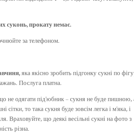
их суконь, прокату немає.
точнюйте за телефоном.
авчиня,
яка якісно зробить підгонку сукні по фігу
ажань. Послуга платна.
що не одягати під’юбник – сукня не буде пишною, 
і сітки, то така сукня буде зовсім легка і м’яка, і
лля. Враховуйте, що деякі весільні сукні на фото з
ість різна.