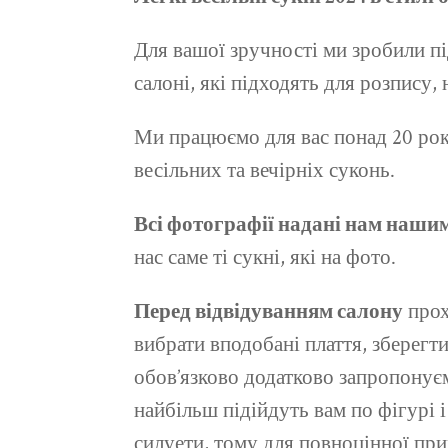
Для вашої зручності ми зробили пі
салоні, які підходять для розпису, 
Ми працюємо для вас понад 20 рокі
весільних та вечірніх суконь.
Всі фотографії надані нам наши
нас саме ті сукні, які на фото.
Перед відвідуванням салону
прох
вибрати вподобані плаття, зберегт
обов’язково додатково запропонуєм
найбільш підійдуть вам по фігурі 
силуети, тому для повноцінної при