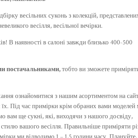
дбірку весільних суконь з колекцій, представлени
невеликого весілля, весільної вечірки.
в! В наявності в салоні завжди близько 400-500
ми постачальниками,
тобто ви зможете примірят
ання ознайомитися з нашим асортиментом на сайт
и їх. Під час примірки крім обраних вами моделей
о вам ще сукні, які, виходячи з нашого досвіду,
і стилю вашого весілля. Правильніше приміряти рі
мірки ми відводимо 1 – 1,5 години часу. Плануйте,