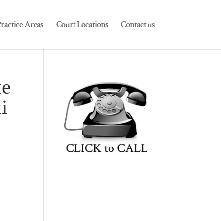
ractice Areas
Court Locations
Contact us
ые
і