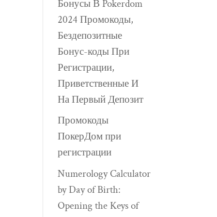
Бонусы В Pokerdom
2024 Промокоды,
Бездепозитные
Бонус-коды При
Регистрации,
Приветственные И
На Первый Депозит
Промокоды
ПокерДом при
регистрации
Numerology Calculator
by Day of Birth:
Opening the Keys of