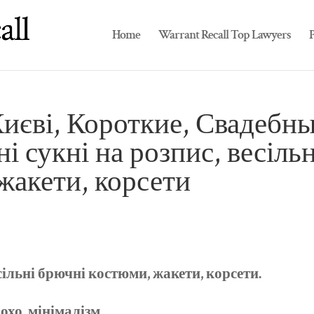
Home
Warrant Recall Top Lawyers
P
Києві, Короткие, Свадебн
ні сукні на розпис, весільн
жакети, корсети
есільні брючні костюми, жакети, корсети.
бохо, мінімалізм.