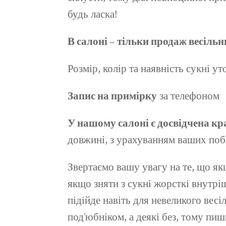
будь ласка!
В салоні –
тільки продаж весільн
Розмір, колір та наявність сукні у
Запис на примірку
за телефоном
У нашому салоні є досвідчена кр
довжині, з урахуванням ваших поб
Звертаємо вашу увагу на те, що як
якщо зняти з сукні жорсткі внутрішн
підійде навіть для невеликого весі
под’юбніком, а деякі без, тому пишн