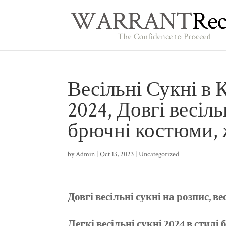
Весільні Сукні в 
2024, Довгі весіль
брючні костюми, 
by
Admin
|
Oct 13, 2023
|
Uncategorized
Довгі весільні сукні на розпис, в
Легкі весільні сукні 2024 в стилі 