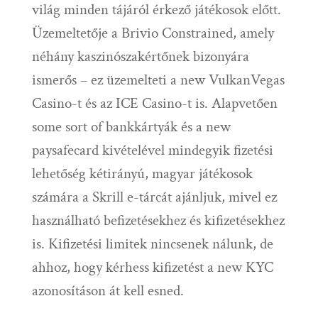
világ minden tájáról érkező játékosok előtt.
Üzemeltetője a Brivio Constrained, amely
néhány kaszinószakértőnek bizonyára
ismerős – ez üzemelteti a new VulkanVegas
Casino-t és az ICE Casino-t is. Alapvetően
some sort of bankkártyák és a new
paysafecard kivételével mindegyik fizetési
lehetőség kétirányú, magyar játékosok
számára a Skrill e-tárcát ajánljuk, mivel ez
használható befizetésekhez és kifizetésekhez
is. Kifizetési limitek nincsenek nálunk, de
ahhoz, hogy kérhess kifizetést a new KYC
azonosításon át kell esned.