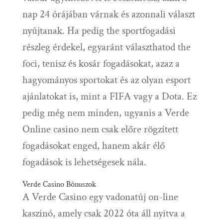
nap 24 órájában várnak és azonnali választ
nyújtanak. Ha pedig the sportfogadási
részleg érdekel, egyaránt választhatod the
foci, tenisz és kosár fogadásokat, azaz a
hagyományos sportokat és az olyan esport
ajánlatokat is, mint a FIFA vagy a Dota. Ez
pedig még nem minden, ugyanis a Verde
Online casino nem csak előre rögzített
fogadásokat enged, hanem akár élő
fogadások is lehetségesek nála.
Verde Casino Bónuszok
A Verde Casino egy vadonatúj on-line
kaszinó, amely csak 2022 óta áll nyitva a