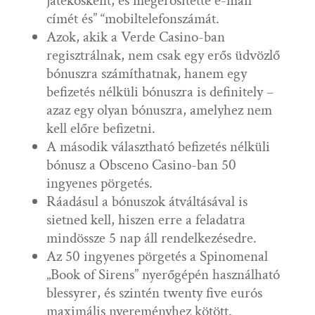
játékosként, és megerősítette e-mail
címét és” “mobiltelefonszámát.
Azok, akik a Verde Casino-ban
regisztrálnak, nem csak egy erős üdvözlő
bónuszra számíthatnak, hanem egy
befizetés nélküli bónuszra is definitely –
azaz egy olyan bónuszra, amelyhez nem
kell előre befizetni.
A második választható befizetés nélküli
bónusz a Obsceno Casino-ban 50
ingyenes pörgetés.
Ráadásul a bónuszok átváltásával is
sietned kell, hiszen erre a feladatra
mindössze 5 nap áll rendelkezésedre.
Az 50 ingyenes pörgetés a Spinomenal
„Book of Sirens” nyerőgépén használható
blessyrer, és szintén twenty five eurós
maximális nyereményhez kötött.