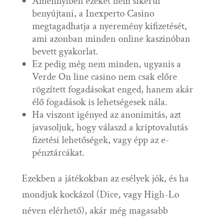
Amennyiben ezeket nem sikerül
benyújtani, a Inexperto Casino
megtagadhatja a nyeremény kifizetését,
ami azonban minden online kaszinóban
bevett gyakorlat.
Ez pedig még nem minden, ugyanis a
Verde On line casino nem csak előre
rögzített fogadásokat enged, hanem akár
élő fogadások is lehetségesek nála.
Ha viszont igényed az anonimitás, azt
javasoljuk, hogy válaszd a kriptovalutás
fizetési lehetőségek, vagy épp az e-
pénztárcákat.
Ezekben a játékokban az esélyek jók, és ha
mondjuk kockázol (Dice, vagy High-Lo
néven elérhető), akár még magasabb