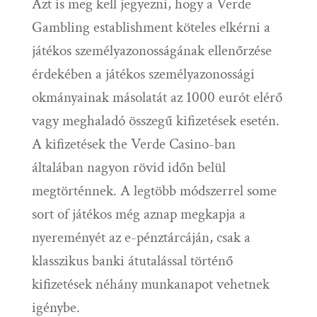
Azt is meg kell jegyezni, hogy a Verde
Gambling establishment köteles elkérni a
játékos személyazonosságának ellenőrzése
érdekében a játékos személyazonossági
okmányainak másolatát az 1000 eurót elérő
vagy meghaladó összegű kifizetések esetén.
A kifizetések the Verde Casino-ban
általában nagyon rövid időn belül
megtörténnek. A legtöbb módszerrel some
sort of játékos még aznap megkapja a
nyereményét az e-pénztárcáján, csak a
klasszikus banki átutalással történő
kifizetések néhány munkanapot vehetnek
igénybe.