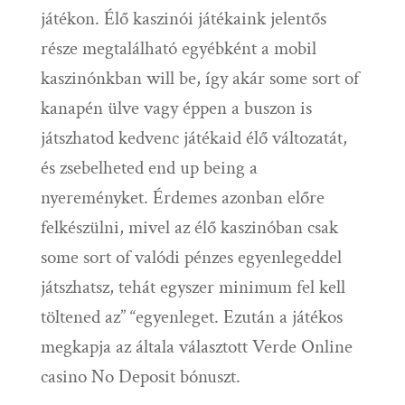
játékon. Élő kaszinói játékaink jelentős
része megtalálható egyébként a mobil
kaszinónkban will be, így akár some sort of
kanapén ülve vagy éppen a buszon is
játszhatod kedvenc játékaid élő változatát,
és zsebelheted end up being a
nyereményket. Érdemes azonban előre
felkészülni, mivel az élő kaszinóban csak
some sort of valódi pénzes egyenlegeddel
játszhatsz, tehát egyszer minimum fel kell
töltened az” “egyenleget. Ezután a játékos
megkapja az általa választott Verde Online
casino No Deposit bónuszt.