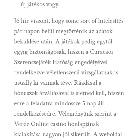
új játékos vagy.
Jó hír viszont, hogy some sort of hitelesítés
pár napon belül megtörténik az adatok
beküldése után. A játékok pedig egytől-
egyig biztonságosak, hiszen a Curacaoi
Szerencsejáték Hatóság engedélyével
rendelkezve véletlenszerű vizsgálatnak is
usually ki vannak téve. Ráadásul a
bónuszok átváltásával is sietned kell, hiszen
erre a feladatra mindössze 5 nap áll
rendelkezésedre. Véleményünk szerint a
Verde Online casino honlapjának
kialakítása nagyon jól sikerült. A weboldal