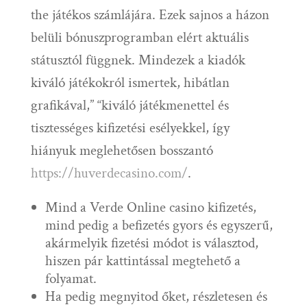
the játékos számlájára. Ezek sajnos a házon
belüli bónuszprogramban elért aktuális
státusztól függnek. Mindezek a kiadók
kiváló játékokról ismertek, hibátlan
grafikával,” “kiváló játékmenettel és
tisztességes kifizetési esélyekkel, így
hiányuk meglehetősen bosszantó
https://huverdecasino.com/
.
Mind a Verde Online casino kifizetés,
mind pedig a befizetés gyors és egyszerű,
akármelyik fizetési módot is választod,
hiszen pár kattintással megtehető a
folyamat.
Ha pedig megnyitod őket, részletesen és