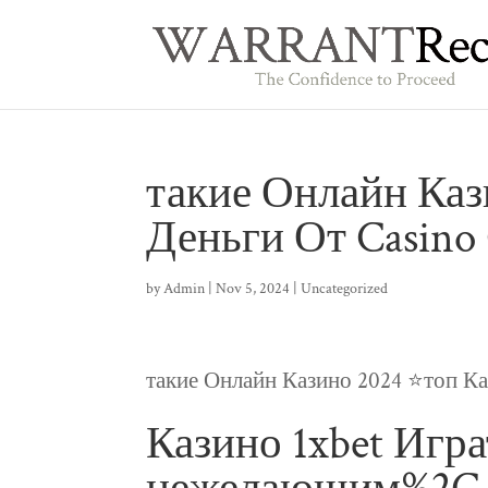
такие Онлайн Каз
Деньги От Casino
by
Admin
|
Nov 5, 2024
|
Uncategorized
такие Онлайн Казино 2024 ⭐топ Ка
Казино 1xbet Игр