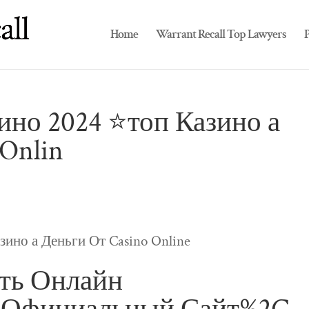
Home
Warrant Recall Top Lawyers
P
ино 2024 ⭐топ Казино а
 Onlin
зино а Деньги От Casino Online
ать Онлайн