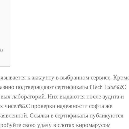
но
вязывается к аккаунту в выбранном сервисе. Кром
казино подтверждают сертификаты iTech Labs%2C
ых лабораторий. Них выдаются после аудита и
ых чисел%2C проверки надежности софта же
заявленной. Ссылки в сертификаты публикуются
пробуйте свою удачу в слотах киромарусом