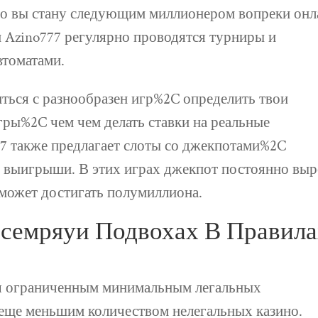
о вы стану следующим миллионером вопреки онл
 Azino777 регулярно проводятся турниры и
втоматами.
ться с разнообразен игр%2C определить твои
ры%2C чем чем делать ставки на реальные
77 также предлагает слоты со джекпотами%2C
 выигрыши. В этих играх джекпот постоянно вы
 может достигать полумиллиона.
семряуи Подвохах В Правил
ся ограниченным минимальным легальных
 еще меньшим количеством нелегальных казино.