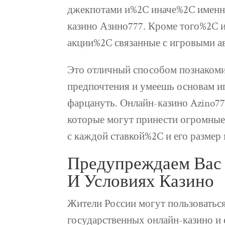
джекпотами и%2C иначе%2C именн
казино Азино777. Кроме того%2C и
акции%2C связанные с игровыми а
Это отличный способом познакоми
предпочтения и умеешь основам иг
фарцануть. Онлайн-казино Azino7
которые могут принести огромные
с каждой ставкой%2C и его размер
Предупреждаем Вас 
И Условиях Казино
Жители России могут пользовать
государственных онлайн-казино и