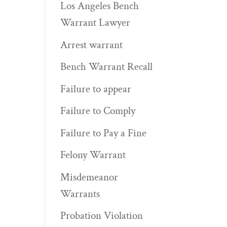
Los Angeles Bench
Warrant Lawyer
Arrest warrant
Bench Warrant Recall
Failure to appear
Failure to Comply
Failure to Pay a Fine
Felony Warrant
Misdemeanor
Warrants
Probation Violation