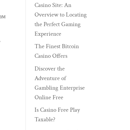
Casino Site: An
Overview to Locating
ам
the Perfect Gaming
Experience
ь
The Finest Bitcoin
Casino Offers
Discover the
C
Adventure of
Gambling Enterprise
Online Free
Is Casino Free Play
Taxable?