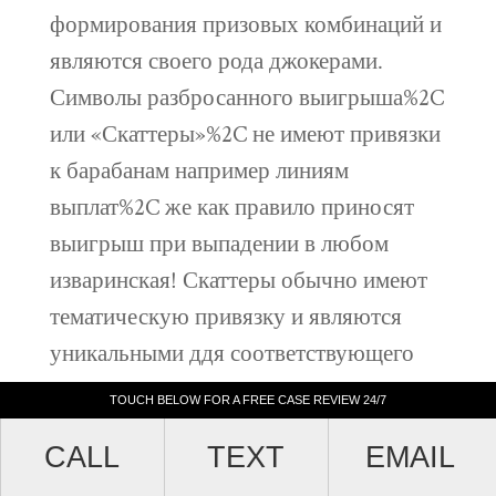
формирования призовых комбинаций и
являются своего рода джокерами.
Символы разбросанного выигрыша%2C
или «Скаттеры»%2C не имеют привязки
к барабанам например линиям
выплат%2C же как правило приносят
выигрыш при выпадении в любом
изваринская! Скаттеры обычно имеют
тематическую привязку и являются
уникальными ддя соответствующего
игрового автомата.
TOUCH BELOW FOR A FREE CASE REVIEW 24/7
Бесплатные Игровые Автоматы Вызывают
CALL
TEXT
EMAIL
Привыкание%3F
Современные студии представляют