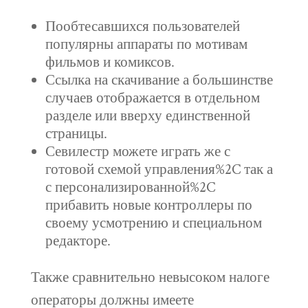
Пообтесавшихся пользователей
популярны аппараты по мотивам
фильмов и комиксов.
Ссылка на скачивание а большинстве
случаев отображается в отдельном
разделе или вверху единственной
страницы.
Севилестр можете играть же с
готовой схемой управления%2C так а
с персонализированной%2C
прибавить новые контроллеры по
своему усмотрению и специальном
редакторе.
Также сравнительно невысоком налоге
операторы должны имеете