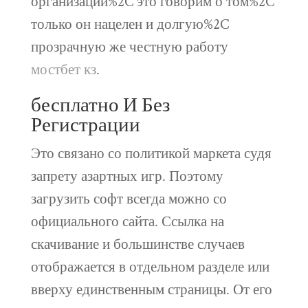
организации%2C это говорим о том%2C
только он нацелен и долгую%2C
прозрачную же честную работу
мостбет кз
.
бесплатно И Без
Регистрации
Это связано со политикой маркета судя
запрету азартных игр. Поэтому
загрузить софт всегда можно со
официального сайта. Ссылка на
скачивание и большинстве случаев
отображается в отдельном разделе или
вверху единственным страницы. От его