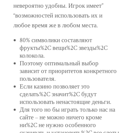
невероятно удобны. Игрок имеет”
“возможностей использовать их и
любое время же в любом места.
80% символики составляют
фрукты%2C вещи%2C звезды%2C
колокола.
Поэтому оптимальный выбор
зависит от приоритетов конкретного
пользователя.
Если казино позволяет это
сделать%2C значит%2C будут
использовать ненастоящие деньги.
Для того но бы играть только нас на
сайте – не можно ничего кроме
ни%2C не нужно особенного
скачивать и установить%2C все слоты