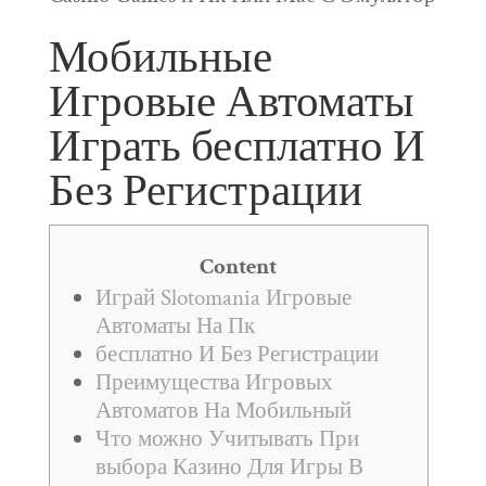
Мобильные
Игровые Автоматы
Играть бесплатно И
Без Регистрации
Content
Играй Slotomania Игровые
Автоматы На Пк
бесплатно И Без Регистрации
Преимущества Игровых
Автоматов На Мобильный
Что можно Учитывать При
выбора Казино Для Игры В