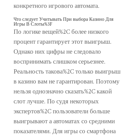
конкретного игрового автомата.
Что следует Учитывать При выбора Казино Для
Игры В Слоты%3F
По логике вещей%2C более низкого
процент гарантирует этот выигрыш.
Однако них цифры не следовало
воспринимать слишком серьезнее.
Реальность такова%2C только выигрыш
в казино вам не гарантирован. Поэтому
нельзя однозначно сказать%2C какой
слот лучше. По судя некоторых
экспертов%2C пользователи больше
выигрывают а автоматах со средними
показателями. Для игры со смартфона