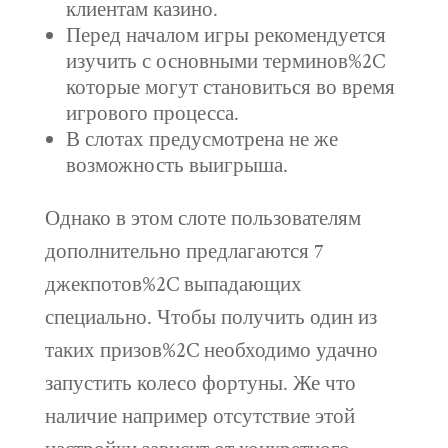
клиентам казино.
Перед началом игры рекомендуется
изучить с основными терминов%2C
которые могут становиться во время
игрового процесса.
В слотах предусмотрена не же
возможность выигрыша.
Однако в этом слоте пользователям
дополнительно предлагаются 7
джекпотов%2C выпадающих
специально. Чтобы получить один из
таких призов%2C необходимо удачно
запустить колесо фортуны. Же что
наличие например отсутствие этой