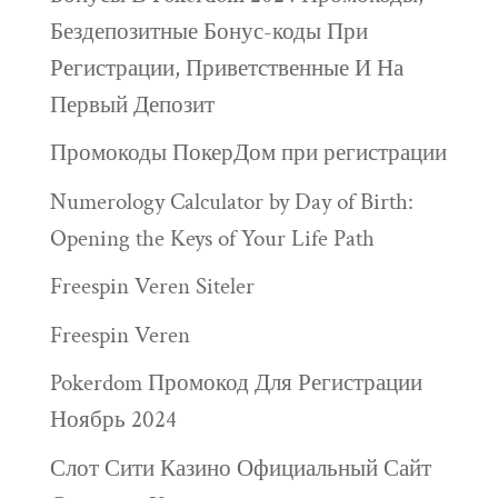
Бездепозитные Бонус-коды При
Регистрации, Приветственные И На
Первый Депозит
Промокоды ПокерДом при регистрации
Numerology Calculator by Day of Birth:
Opening the Keys of Your Life Path
Freespin Veren Siteler
Freespin Veren
Pokerdom Промокод Для Регистрации
Ноябрь 2024
Слот Сити Казино Официальный Сайт