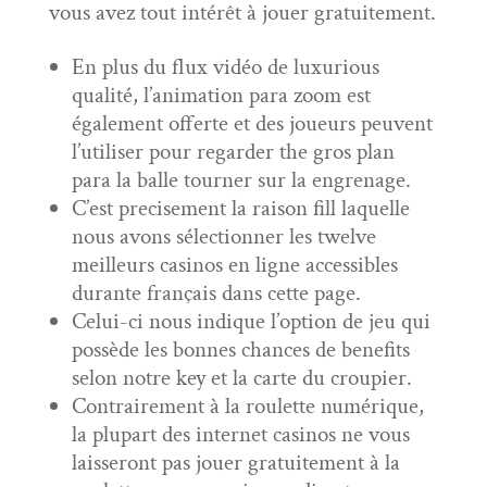
vous avez tout intérêt à jouer gratuitement.
En plus du flux vidéo de luxurious
qualité, l’animation para zoom est
également offerte et des joueurs peuvent
l’utiliser pour regarder the gros plan
para la balle tourner sur la engrenage.
C’est precisement la raison fill laquelle
nous avons sélectionner les twelve
meilleurs casinos en ligne accessibles
durante français dans cette page.
Celui-ci nous indique l’option de jeu qui
possède les bonnes chances de benefits
selon notre key et la carte du croupier.
Contrairement à la roulette numérique,
la plupart des internet casinos ne vous
laisseront pas jouer gratuitement à la