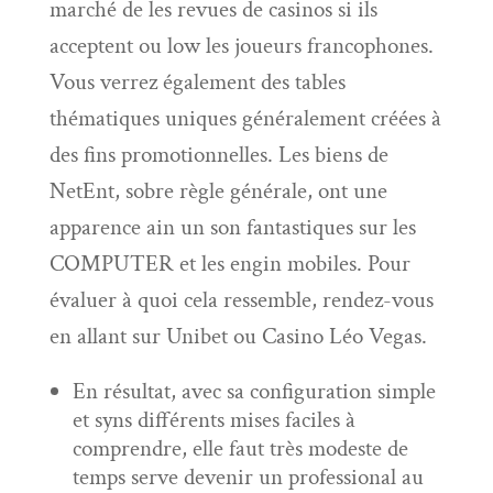
marché de les revues de casinos si ils
acceptent ou low les joueurs francophones.
Vous verrez également des tables
thématiques uniques généralement créées à
des fins promotionnelles. Les biens de
NetEnt, sobre règle générale, ont une
apparence ain un son fantastiques sur les
COMPUTER et les engin mobiles. Pour
évaluer à quoi cela ressemble, rendez-vous
en allant sur Unibet ou Casino Léo Vegas.
En résultat, avec sa configuration simple
et syns différents mises faciles à
comprendre, elle faut très modeste de
temps serve devenir un professional au