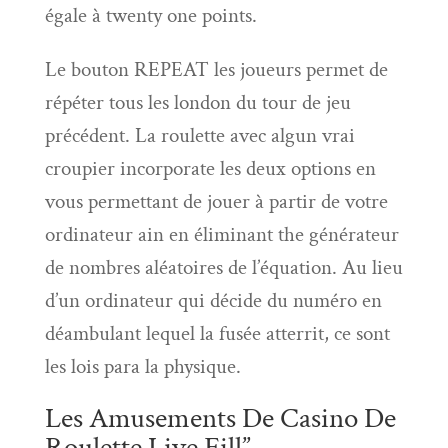
égale à twenty one points.
Le bouton REPEAT les joueurs permet de
répéter tous les london du tour de jeu
précédent. La roulette avec algun vrai
croupier incorporate les deux options en
vous permettant de jouer à partir de votre
ordinateur ain en éliminant the générateur
de nombres aléatoires de l’équation. Au lieu
d’un ordinateur qui décide du numéro en
déambulant lequel la fusée atterrit, ce sont
les lois para la physique.
Les Amusements De Casino De
Roulette Live Fill”