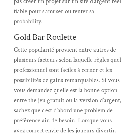
pas créer un projet sur un site d’argent réel
fiable pour s’amuser ou tenter sa
probability.
Gold Bar Roulette
Cette popularité provient entre autres de
plusieurs facteurs selon laquelle règles quel
professionnel sont faciles à cerner et les
possibilités de gains remarquables. Si vous
vous demandez quelle est la bonne option
entre the jeu gratuit ou la version d’argent,
sachez que c’est d’abord une problem de
préférence ain de besoin. Lorsque vous
avez correct envie de les joueurs divertir,