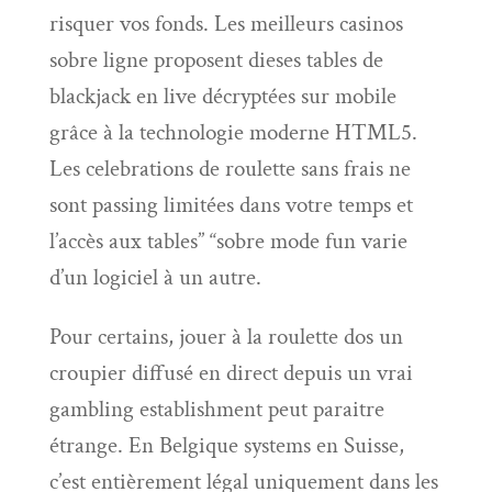
risquer vos fonds. Les meilleurs casinos
sobre ligne proposent dieses tables de
blackjack en live décryptées sur mobile
grâce à la technologie moderne HTML5.
Les celebrations de roulette sans frais ne
sont passing limitées dans votre temps et
l’accès aux tables” “sobre mode fun varie
d’un logiciel à un autre.
Pour certains, jouer à la roulette dos un
croupier diffusé en direct depuis un vrai
gambling establishment peut paraitre
étrange. En Belgique systems en Suisse,
c’est entièrement légal uniquement dans les