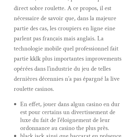
direct sobre roulette. A ce propos, il est
nécessaire de savoir que, dans la majeure
partie des cas, les croupiers en ligne eine
parlent pas français mais anglais. La
technologie mobile quel professionnel fait
partie kklk plus importantes improvements
opérées dans l’industrie du jeu de telles
dernières décennies n’a pas épargné la live
roulette casinos.
En effet, jouer dans algun casino en dur
est pour certains un divertissement de
luxe du fait de l’éloignement de leur
ordonnance au casino the plus près.
black jack ainsi que baccarat en présence