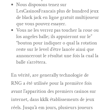
Nous disposons tenez sur
LesCasinosFrancais plus de hundred jeux
de black jack en ligne gratuit multijoueur
que vous pouvez essayer.
Vous ne les verrez pas toucher la roue ou
los angeles balle; ils appuieront sur le”
“bouton pour indiquer o qual la rotation
reste sur le level d’être lancée ainsi que
annonceront le résultat une fois la cual la
balle s’arrêtera.
En vérité, are generally technologie de
RNG a été utilisée pour la première fois
avant l’apparition des premiers casinos sur
internet, dans kklk établissements de jeux
réels. Jusqu’à em jours, plusieurs joueurs