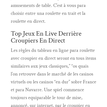
amusements de table. C’est à vous para
choisir entre una roulette en trait et la
roulette en direct.
Top Jeux En Live Derrière
Croupiers En Direct
Les règles du tableau en ligne para roulette
avec croupier en direct seront en tous items
similaires aux jeux classiques,” “os quais
l’on retrouve dans le marché de les casinos
virtuels ou les casinos “en dur” sobre France
et para Navarre. Une spiel commence
toujours equiparable le tour de mise,
annoncé, sur internet, par le croupier en