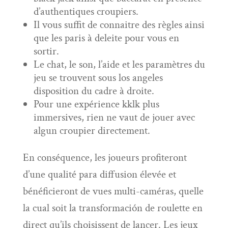
d’authentiques croupiers.
Il vous suffit de connaitre des règles ainsi
que les paris à deleite pour vous en
sortir.
Le chat, le son, l’aide et les paramètres du
jeu se trouvent sous los angeles
disposition du cadre à droite.
Pour une expérience kklk plus
immersives, rien ne vaut de jouer avec
algun croupier directement.
En conséquence, les joueurs profiteront
d’une qualité para diffusion élevée et
bénéficieront de vues multi-caméras, quelle
la cual soit la transformación de roulette en
direct qu’ils choisissent de lancer. Les jeux