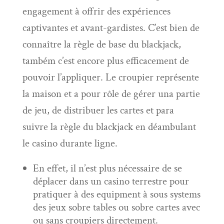
engagement à offrir des expériences
captivantes et avant-gardistes. C’est bien de
connaître la règle de base du blackjack,
também c’est encore plus efficacement de
pouvoir l’appliquer. Le croupier représente
la maison et a pour rôle de gérer una partie
de jeu, de distribuer les cartes et para
suivre la règle du blackjack en déambulant
le casino durante ligne.
En effet, il n’est plus nécessaire de se
déplacer dans un casino terrestre pour
pratiquer à des equipment à sous systems
des jeux sobre tables ou sobre cartes avec
ou sans croupiers directement.