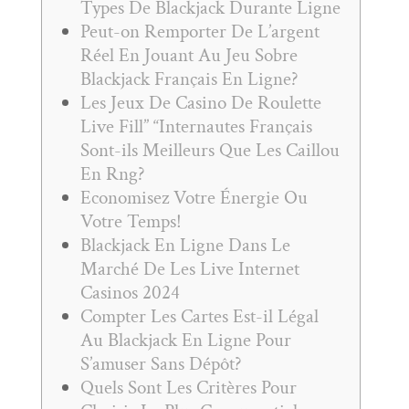
Types De Blackjack Durante Ligne
Peut-on Remporter De L’argent
Réel En Jouant Au Jeu Sobre
Blackjack Français En Ligne?
Les Jeux De Casino De Roulette
Live Fill” “Internautes Français
Sont-ils Meilleurs Que Les Caillou
En Rng?
Economisez Votre Énergie Ou
Votre Temps!
Blackjack En Ligne Dans Le
Marché De Les Live Internet
Casinos 2024
Compter Les Cartes Est-il Légal
Au Blackjack En Ligne Pour
S’amuser Sans Dépôt?
Quels Sont Les Critères Pour