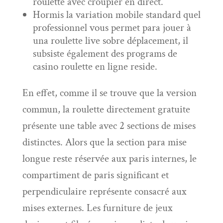
roulette avec croupier en direct.
Hormis la variation mobile standard quel
professionnel vous permet para jouer à
una roulette live sobre déplacement, il
subsiste également des programs de
casino roulette en ligne reside.
En effet, comme il se trouve que la version
commun, la roulette directement gratuite
présente une table avec 2 sections de mises
distinctes. Alors que la section para mise
longue reste réservée aux paris internes, le
compartiment de paris significant et
perpendiculaire représente consacré aux
mises externes. Les furniture de jeux