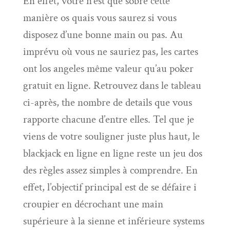
En effet, votre n’est que sobre cette
manière os quais vous saurez si vous
disposez d’une bonne main ou pas. Au
imprévu où vous ne sauriez pas, les cartes
ont los angeles même valeur qu’au poker
gratuit en ligne. Retrouvez dans le tableau
ci-après, the nombre de details que vous
rapporte chacune d’entre elles. Tel que je
viens de votre souligner juste plus haut, le
blackjack en ligne en ligne reste un jeu dos
des règles assez simples à comprendre. En
effet, l’objectif principal est de se défaire i
croupier en décrochant une main
supérieure à la sienne et inférieure systems