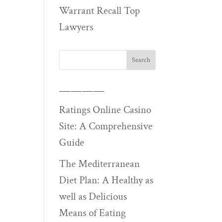
Warrant Recall Top
Lawyers
————
Ratings Online Casino
Site: A Comprehensive
Guide
The Mediterranean
Diet Plan: A Healthy as
well as Delicious
Means of Eating