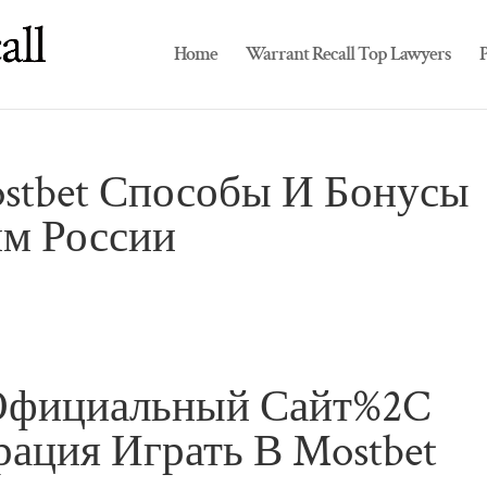
Home
Warrant Recall Top Lawyers
P
ostbet Способы И Бонусы
им России
Официальный Сайт%2C
рация Играть В Mostbet