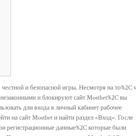
г честной и безопасной игры. Несмотря на то%2C 
 незаконными и блокируют сайт Mostbet%2C вы
ьзовать дли входа в личный кабинет рабочее
йти на сайт Mostbet и найти раздел «Вход». Госле
вои регистрационные данные%2C которые были