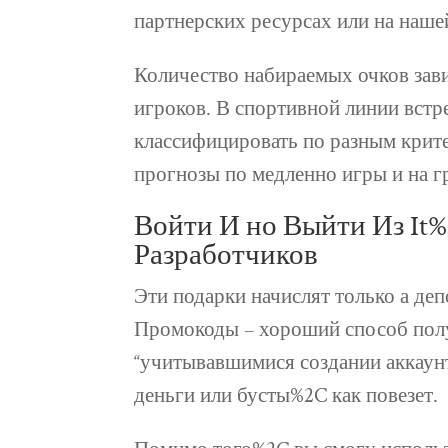
партнерских ресурсах или на наше
Количество набираемых очков зави
игроков. В спортивной линии вст
классифицировать по разным крит
прогнозы по медленно игры и на 
Войти И но Выйти Из I
Разработчиков
Эти подарки начислят только а д
Промокоды – хороший способ полу
“учитывавшимися создании аккаун
деньги или бусты%2C как повезет.