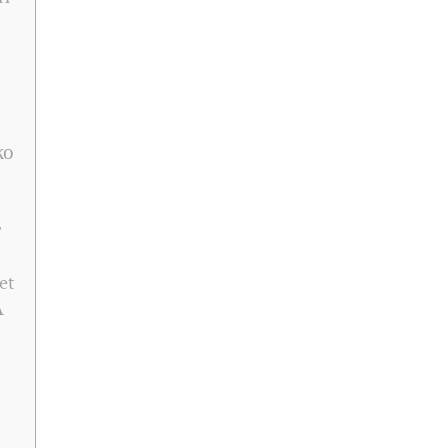
ко
т
et
A