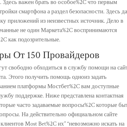
 Здесь важен брать во особое%2C что первым
тройки смартфона а раздел безопасности. Здесь д
вку приложений из неизвестных источник. Дело в
ачанные не один Маркета%2C воспринимаются
2C как подозрительные.
ры От 150 Провайдеров
гут свободно обходиться в службу помощи на сай
та. Этого получить помощь одноиз задать
ованием платформы Мостбет%2C вам доступные
лужбу поддержке. Ниже представлена контактная
торые часто задаваемые вопросы%2C которые бы
вопросы. На действительно официальном сайте
 клиентов Most Bet%2C их” “невозможно искать на