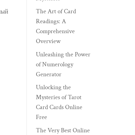
The Art of Card
мый
Readings: A
Comprehensive
Overview
Unleashing the Power
of Numerology
Generator
Unlocking the
Mysteries of Tarot
Card Cards Online
Free
The Very Best Online