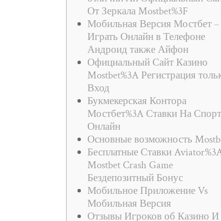
От Зеркала Mostbet%3F
Мобильная Версия Мостбет –
Играть Онлайн в Телефоне
Андроид также Айфон
Официальный Сайт Казино
Mostbet%3A Регистрация толь
Вход
Букмекерская Контора
Мостбет%3A Ставки На Спор
Онлайн
Основные возможность Mostb
Бесплатные Ставки Aviator%3
Mostbet Crash Game
Бездепозитный Бонус
Мобильное Приложение Vs
Мобильная Версия
Отзывы Игроков об Казино И