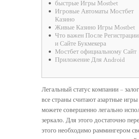
быстрые Игры Mostbet
Игровые Автоматы Мостбет
Казино
Живые Казино Игры Mostbet
Что важен После Регистрации
и Сайте Букмекера
Мостбет официальному Сайт
Приложение Для Android
Легальный статус компании – зало
все страны считают азартные игры
можете совершенно легально испол
зеркало. Для этого достаточно пере
этого необходимо раммингером с