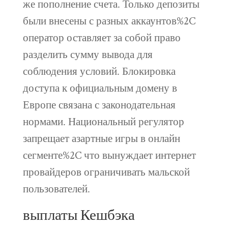
же пополнение счета. Только депозиты
были внесены с разных аккаунтов%2C
оператор оставляет за собой право
разделить сумму вывода для
соблюдения условий. Блокировка
доступа к официальным домену в
Европе связана с законодательная
нормами. Национальный регулятор
запрещает азартные игры в онлайн
сегменте%2C что вынуждает интернет
провайдеров ограничивать мальской
пользователей.
выплаты Кешбэка