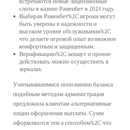
встречаются новые лицензионные
слоты в казино Раменбет в 2024 году.
Выбирая Раменбет%2C игроки могут
быть уверены в надежности и
высоком уровне обслуживания%2C
что делаете игровой опыт возможное
комфортным и защищенным.
Верификацию%2C кешаут и прочие
действовать можно осуществить в
зеркалах.
Учитывавшимися пополнении баланса
подобным методом администрация
предложила клиентам альтернативные
опции оформления выплаты. Сумм
оформляются тем а способом%2C что