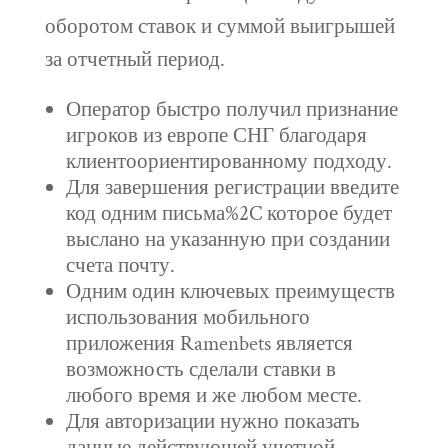
оборотом ставок и суммой выигрышей
за отчетный период.
Оператор быстро получил признание
игроков из европе СНГ благодаря
клиентоориентированному подходу.
Для завершения регистрации введите
код одним письма%2C которое будет
выслано на указанную при создании
счета почту.
Одним один ключевых преимуществ
использования мобильного
приложения Ramenbets является
возможность сделали ставки в
любого время и же любом месте.
Для авторизации нужно показать
данные действующей учетной