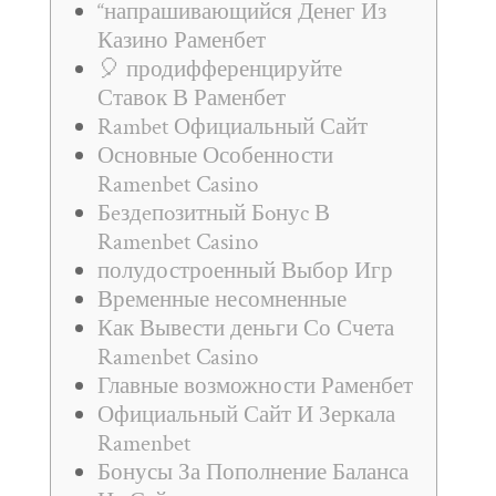
“напрашивающийся Денег Из
Казино Раменбет
🎈 продифференцируйте
Ставок В Раменбет
Rambet Официальный Сайт
Основные Особенности
Ramenbet Casino
Бeздeпoзитный Бoнуc В
Ramenbet Casino
полудостроенный Выбор Игр
Временные несомненные
Как Вывести деньги Со Счета
Ramenbet Casino
Главные возможности Раменбет
Официальный Сайт И Зеркала
Ramenbet
Бонусы За Пополнение Баланса