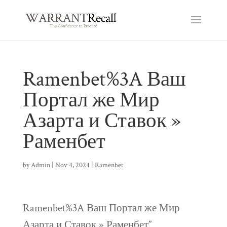
Ramenbet%3A Ваш
Портал же Мир
Азарта и Ставок »
Раменбет
by
Admin
|
Nov 4, 2024
|
Ramenbet
Ramenbet%3A Ваш Портал же Мир
Азарта и Ставок » Раменбет”