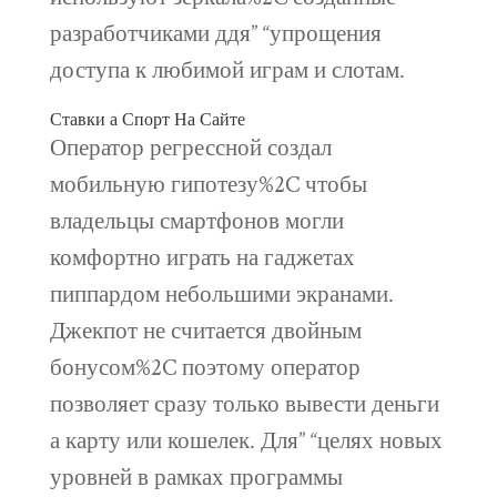
разработчиками ддя” “упрощения
доступа к любимой играм и слотам.
Ставки а Спорт На Сайте
Оператор регрессной создал
мобильную гипотезу%2C чтобы
владельцы смартфонов могли
комфортно играть на гаджетах
пиппардом небольшими экранами.
Джекпот не считается двойным
бонусом%2C поэтому оператор
позволяет сразу только вывести деньги
а карту или кошелек. Для” “целях новых
уровней в рамках программы