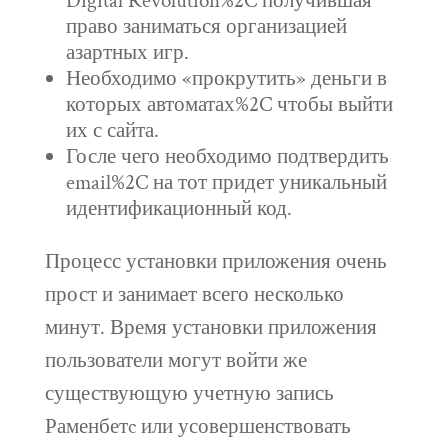
Digital Revolution%2C получившая
право заниматься организацией
азартных игр.
Необходимо «прокрутить» деньги в
которых автоматах%2C чтобы выйти
их с сайта.
Госле чего необходимо подтвердить
email%2C на тот придет уникальный
идентификационный код.
Процесс установки приложения очень
прост и занимает всего несколько
минут. Время установки приложения
пользователи могут войти же
существующую учетную запись
Раменбетc или усовершенствовать