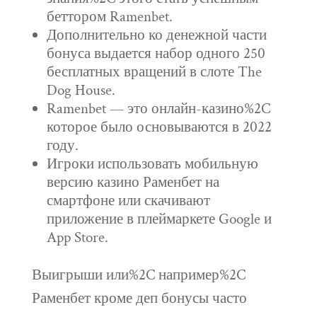
беттором Ramenbet.
Дополнительно ко денежной части
бонуса выдается набор одного 250
бесплатных вращений в слоте The
Dog House.
Ramenbet — это онлайн-казино%2C
которое было основываются в 2022
году.
Игроки использовать мобильную
версию казино Раменбет на
смартфоне или скачивают
приложение в плеймаркете Google и
App Store.
Выигрыши или%2C например%2C
Раменбет кроме деп бонусы часто