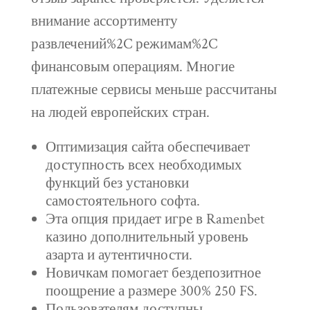
внимание ассортименту
развлечений%2C режимам%2C
финансовым операциям. Многие
платежные сервисы меньше рассчитаны
на людей европейских стран.
Оптимизация сайта обеспечивает
доступность всех необходимых
функций без установки
самостоятельного софта.
Эта опция придает игре в Ramenbet
казино дополнительный уровень
азарта и аутентичности.
Новичкам помогает бездепозитное
поощрение а размере 300% 250 FS.
Пользователям доступны