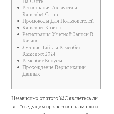
На Сайте
Регистрация Аккаунта и
Ramenbet Casino
Промокоды Для Пользователей
Ramenbet Казино
Регистрация Учетной Записи В
Казино
Лучшие Тайтлы Раменбет —
Ramenbet 2024
Раменбет Бонусы
Прохождение Верификации
Данных
Независимо от этого%2C являетесь ли
вы” “сведущим профессионалом или и