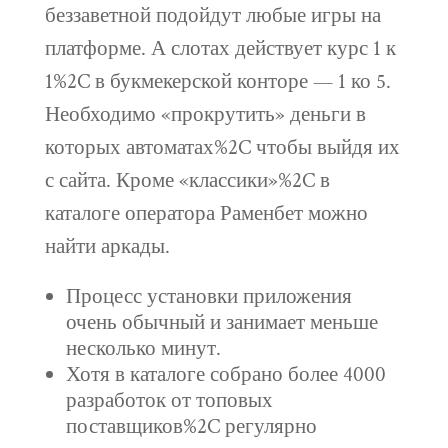
беззаветной подойдут любые игры на
платформе. А слотах действует курс 1 к
1%2C в букмекерской конторе — 1 ко 5.
Необходимо «прокрутить» деньги в
которых автоматах%2C чтобы выйдя их
с сайта. Кроме «классики»%2C в
каталоге оператора Раменбет можно
найти аркады.
Процесс установки приложения
очень обычный и занимает меньше
несколько минут.
Хотя в каталоге собрано более 4000
разработок от топовых
поставщиков%2C регулярно