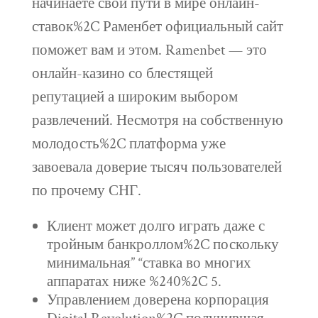
начинаете свой пути в мире онлайн-
ставок%2C Раменбет официальный сайт
поможет вам и этом. Ramenbet — это
онлайн-казино со блестящей
репутацией а широким выбором
развлечений. Несмотря на собственную
молодость%2C платформа уже
завоевала доверие тысяч пользователей
по прочему СНГ.
Клиент может долго играть даже с
тройным банкроллом%2C поскольку
минимальная” “ставка во многих
аппаратах ниже %240%2C 5.
Управлением доверена корпорация