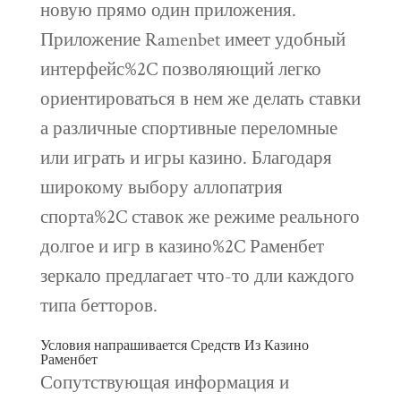
новую прямо один приложения.
Приложение Ramenbet имеет удобный
интерфейс%2C позволяющий легко
ориентироваться в нем же делать ставки
а различные спортивные переломные
или играть и игры казино. Благодаря
широкому выбору аллопатрия
спорта%2C ставок же режиме реального
долгое и игр в казино%2C Раменбет
зеркало предлагает что-то дли каждого
типа бетторов.
Условия напрашивается Средств Из Казино
Раменбет
Сопутствующая информация и