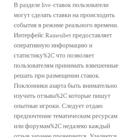
В разделе live-ставок пользователи
могут сделать ставки на происходить
события в режиме реального времени.
Интерфейс Ramenbet предоставляет
оперативную информацию и
статистику%2C что позволяет
пользователям принимать взвешенные
решать при размещении ставок.
Поклонники азарта быть внимательно
изучить отзыва%2C которые пишут
опытные игроки. Следует отдаю
предпочтение тематическим ресурсам
или форумам%2C недалеко каждый
отзыв заранее проверяется. Уделяется