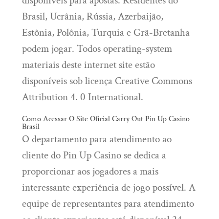
disponíveis para apostas. Residentes do
Brasil, Ucrânia, Rússia, Azerbaijão,
Estônia, Polônia, Turquia e Grã-Bretanha
podem jogar. Todos operating-system
materiais deste internet site estão
disponíveis sob licença Creative Commons
Attribution 4. 0 International.
Como Acessar O Site Oficial Carry Out Pin Up Casino
Brasil
O departamento para atendimento ao
cliente do Pin Up Casino se dedica a
proporcionar aos jogadores a mais
interessante experiência de jogo possível. A
equipe de representantes para atendimento