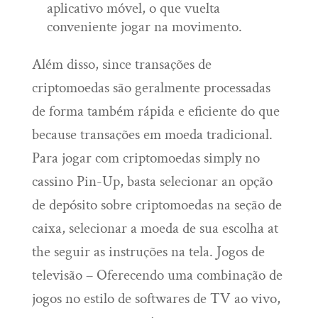
aplicativo móvel, o que vuelta
conveniente jogar na movimento.
Além disso, since transações de
criptomoedas são geralmente processadas
de forma também rápida e eficiente do que
because transações em moeda tradicional.
Para jogar com criptomoedas simply no
cassino Pin-Up, basta selecionar an opção
de depósito sobre criptomoedas na seção de
caixa, selecionar a moeda de sua escolha at
the seguir as instruções na tela. Jogos de
televisão – Oferecendo uma combinação de
jogos no estilo de softwares de TV ao vivo,