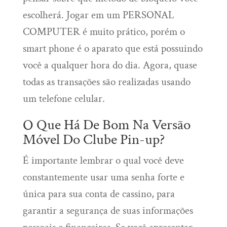
escolherá. Jogar em um PERSONAL
COMPUTER é muito prático, porém o
smart phone é o aparato que está possuindo
você a qualquer hora do dia. Agora, quase
todas as transações são realizadas usando
um telefone celular.
O Que Há De Bom Na Versão
Móvel Do Clube Pin-up?
É importante lembrar o qual você deve
constantemente usar uma senha forte e
única para sua conta de cassino, para
garantir a segurança de suas informações