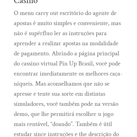
Casino
O menu carry out escritório do agente de
apostas é muito simples e conveniente, mas
não é supérfluo ler as instruções para
aprender a realizar apostas na modalidade
de pagamento. Abrindo a página principal
do cassino virtual Pin Up Brasil, você pode
encontrar imediatamente os melhores caça-
níqueis. Mas aconselhamos que não se
apresse e tente sua sorte em distintas
simuladores, você também pode na versão
demo, que lhe permitirá escolher u jogo
mais rentável, “doando”. Também é útil
estudar since instruções e the descrição do