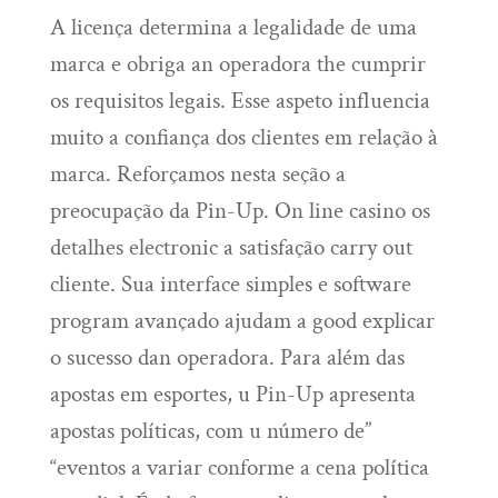
A licença determina a legalidade de uma
marca e obriga an operadora the cumprir
os requisitos legais. Esse aspeto influencia
muito a confiança dos clientes em relação à
marca. Reforçamos nesta seção a
preocupação da Pin-Up. On line casino os
detalhes electronic a satisfação carry out
cliente. Sua interface simples e software
program avançado ajudam a good explicar
o sucesso dan operadora. Para além das
apostas em esportes, u Pin-Up apresenta
apostas políticas, com u número de”
“eventos a variar conforme a cena política