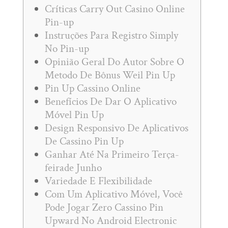
Críticas Carry Out Casino Online
Pin-up
Instruções Para Registro Simply
No Pin-up
Opinião Geral Do Autor Sobre O
Metodo De Bônus Weil Pin Up
Pin Up Cassino Online
Benefícios De Dar O Aplicativo
Móvel Pin Up
Design Responsivo De Aplicativos
De Cassino Pin Up
Ganhar Até Na Primeiro Terça-
feirade Junho
Variedade E Flexibilidade
Com Um Aplicativo Móvel, Você
Pode Jogar Zero Cassino Pin
Upward No Android Electronic