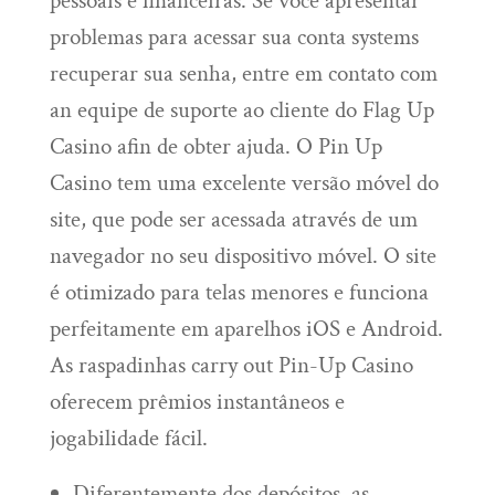
pessoais e financeiras. Se você apresentar
problemas para acessar sua conta systems
recuperar sua senha, entre em contato com
an equipe de suporte ao cliente do Flag Up
Casino afin de obter ajuda. O Pin Up
Casino tem uma excelente versão móvel do
site, que pode ser acessada através de um
navegador no seu dispositivo móvel. O site
é otimizado para telas menores e funciona
perfeitamente em aparelhos iOS e Android.
As raspadinhas carry out Pin-Up Casino
oferecem prêmios instantâneos e
jogabilidade fácil.
Diferentemente dos depósitos, as