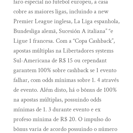
faro especial no futebol europeu, a casa
cobre as maiores ligas, incluindo a new
Premier League inglesa, La Liga espanhola,
Bundesliga alemã, Sucesión A italiana” “e
Ligue 1 francesa. Com a “Copa Cashback”,
apostas múltiplas na Libertadores systems
Sul-Americana de R$ 15 ou cependant
garantem 100% sobre cashback se 1 evento
falhar, com odds mínimas sobre 1. 4 através
de evento. Além disto, há o bônus de 100%
na apostas múltiplas, possuindo odds
mínimas de 1. 3 durante evento e ex
profeso mínima de R$ 20. O impulso do
bônus varia de acordo possuindo o número