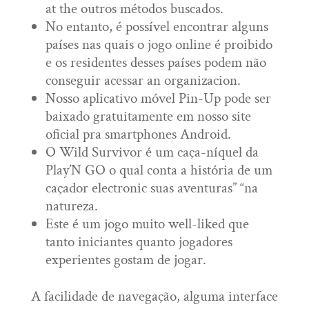
at the outros métodos buscados.
No entanto, é possível encontrar alguns
países nas quais o jogo online é proibido
e os residentes desses países podem não
conseguir acessar an organizacion.
Nosso aplicativo móvel Pin-Up pode ser
baixado gratuitamente em nosso site
oficial pra smartphones Android.
O Wild Survivor é um caça-níquel da
Play’N GO o qual conta a história de um
caçador electronic suas aventuras” “na
natureza.
Este é um jogo muito well-liked que
tanto iniciantes quanto jogadores
experientes gostam de jogar.
A facilidade de navegação, alguma interface