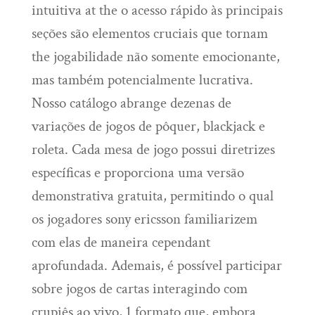
intuitiva at the o acesso rápido às principais
seções são elementos cruciais que tornam
the jogabilidade não somente emocionante,
mas também potencialmente lucrativa.
Nosso catálogo abrange dezenas de
variações de jogos de pôquer, blackjack e
roleta. Cada mesa de jogo possui diretrizes
específicas e proporciona uma versão
demonstrativa gratuita, permitindo o qual
os jogadores sony ericsson familiarizem
com elas de maneira cependant
aprofundada. Ademais, é possível participar
sobre jogos de cartas interagindo com
crupiês ao vivo, 1 formato que, embora