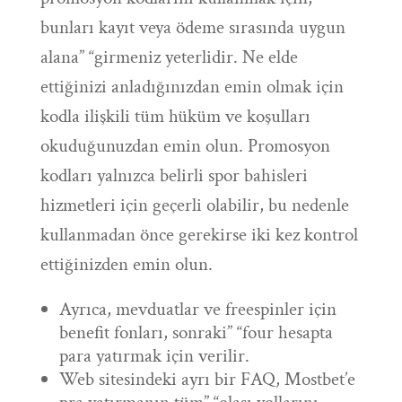
bunları kayıt veya ödeme sırasında uygun
alana” “girmeniz yeterlidir. Ne elde
ettiğinizi anladığınızdan emin olmak için
kodla ilişkili tüm hüküm ve koşulları
okuduğunuzdan emin olun. Promosyon
kodları yalnızca belirli spor bahisleri
hizmetleri için geçerli olabilir, bu nedenle
kullanmadan önce gerekirse iki kez kontrol
ettiğinizden emin olun.
Ayrıca, mevduatlar ve freespinler için
benefit fonları, sonraki” “four hesapta
para yatırmak için verilir.
Web sitesindeki ayrı bir FAQ, Mostbet’e