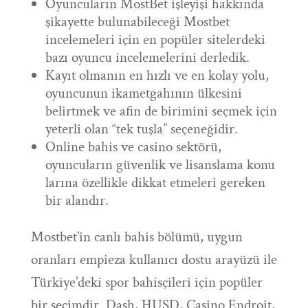
Oyuncuların MostBet işleyişi hakkında
şikayette bulunabileceği Mostbet
incelemeleri için en popüler sitelerdeki
bazı oyuncu incelemelerini derledik.
Kayıt olmanın en hızlı ve en kolay yolu,
oyuncunun ikametgahının ülkesini
belirtmek ve afin de birimini seçmek için
yeterli olan “tek tuşla” seçeneğidir.
Online bahis ve casino sektörü,
oyuncuların güvenlik ve lisanslama konu
larına özellikle dikkat etmeleri gereken
bir alandır.
Mostbet’in canlı bahis bölümü, uygun
oranları empieza kullanıcı dostu arayüzü ile
Türkiye’deki spor bahisçileri için popüler
bir seçimdir. Dash, HUSD, Casino Endroit,