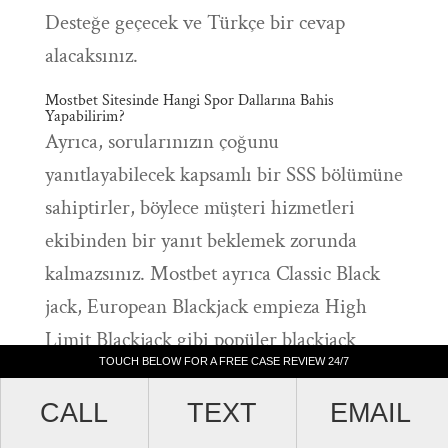
Desteğe geçecek ve Türkçe bir cevap
alacaksınız.
Mostbet Sitesinde Hangi Spor Dallarına Bahis
Yapabilirim?
Ayrıca, sorularınızın çoğunu
yanıtlayabilecek kapsamlı bir SSS bölümüne
sahiptirler, böylece müşteri hizmetleri
ekibinden bir yanıt beklemek zorunda
kalmazsınız. Mostbet ayrıca Classic Black
jack, European Blackjack empieza High
Limit Blackjack gibi popüler blackjack
TOUCH BELOW FOR A FREE CASE REVIEW 24/7
çeşitlerini de sunmaktadır. Bu oyunlar
gerçekçi grafiklere sahiptir ve yan bahisler
CALL
TEXT
EMAIL
ve çoklu el oyunu gibi ek özelliklerle