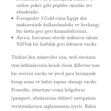
online poker gibi popüler oyunlar yer
almaktadır.
Freespinler 3 Gold coins Egypt slot
makinesinde kullanılmalıdır ve herhangi
bir slotta geri geri kazanabilirsiniz.
Ayrıca, harcanan sürede miktarın işlemi
%10’luk bir haftalık geri ödemesi vardır.
Türkiye’den müşteriler için, web sitesinin
tüm bölümlerinin kendi choix dillerine tam
bir çevirisi vardır ve yerel para biriminde
hesap açma ve bahis yapma olanağı vardır.
Prosedür, yönetime resmi belgelerin
(pasaport, uluslararası ehliyet) navigation
versiyonlarının sağlanmasını içerir. Bahis