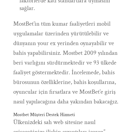
faktörlerde katı standartlara uymasını
sağlar.
MostBet’in tüm kumar faaliyetleri mobil
uygulamalar üzerinden yürütülebilir ve
dünyanın your ex yerinden oynayabilir ve
bahis yapabilirsiniz. Mostbet 2009 yılından
beri varlığını sürdürmektedir ve 93 ülkede
faaliyet göstermektedir. İncelemede, bahis
bürosunun özelliklerine, bahis koşullarına,
oyuncular için fırsatlara ve MostBet’e giriş
nasıl yapılacağına daha yakından bakacağız.
Mostbet Müşteri Destek Hizmeti
Ülkenizdeki sah web sitesine nasıl
erişeceğinize ilişkin ayrıntıları içeren”