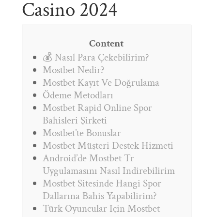
Casino 2024
Content
💰 Nasıl Para Çekebilirim?
Mostbet Nedir?
Mostbet Kayıt Ve Doğrulama
Ödeme Metodları
Mostbet Rapid Online Spor
Bahisleri Şirketi
Mostbet’te Bonuslar
Mostbet Müşteri Destek Hizmeti
Android’de Mostbet Tr
Uygulamasını Nasıl Indirebilirim
Mostbet Sitesinde Hangi Spor
Dallarına Bahis Yapabilirim?
Türk Oyuncular Için Mostbet