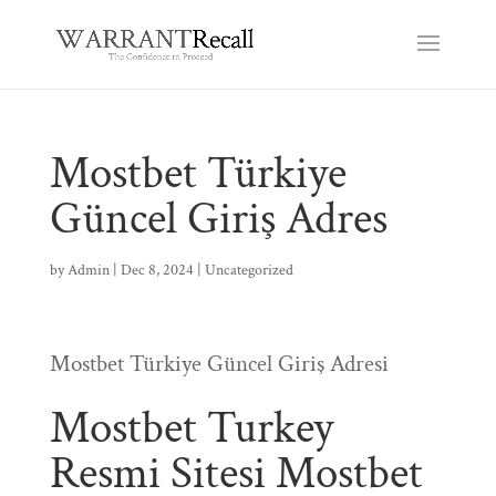
Mostbet Türkiye
Güncel Giriş Adres
by
Admin
|
Dec 8, 2024
|
Uncategorized
Mostbet Türkiye Güncel Giriş Adresi
Mostbet Turkey
Resmi Sitesi Mostbet