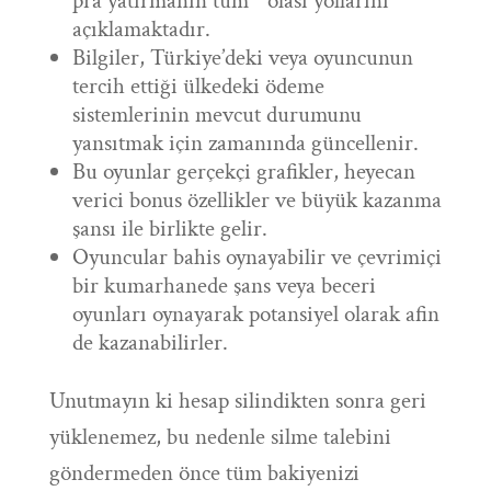
pra yatırmanın tüm” “olası yollarını
açıklamaktadır.
Bilgiler, Türkiye’deki veya oyuncunun
tercih ettiği ülkedeki ödeme
sistemlerinin mevcut durumunu
yansıtmak için zamanında güncellenir.
Bu oyunlar gerçekçi grafikler, heyecan
verici bonus özellikler ve büyük kazanma
şansı ile birlikte gelir.
Oyuncular bahis oynayabilir ve çevrimiçi
bir kumarhanede şans veya beceri
oyunları oynayarak potansiyel olarak afin
de kazanabilirler.
Unutmayın ki hesap silindikten sonra geri
yüklenemez, bu nedenle silme talebini
göndermeden önce tüm bakiyenizi