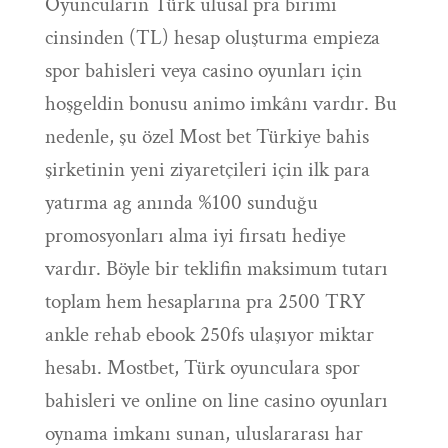
Oyuncuların Türk ulusal pra birimi
cinsinden (TL) hesap oluşturma empieza
spor bahisleri veya casino oyunları için
hoşgeldin bonusu animo imkânı vardır. Bu
nedenle, şu özel Most bet Türkiye bahis
şirketinin yeni ziyaretçileri için ilk para
yatırma ag anında %100 sunduğu
promosyonları alma iyi fırsatı hediye
vardır. Böyle bir teklifin maksimum tutarı
toplam hem hesaplarına pra 2500 TRY
ankle rehab ebook 250fs ulaşıyor miktar
hesabı. Mostbet, Türk oyunculara spor
bahisleri ve online on line casino oyunları
oynama imkanı sunan, uluslararası har