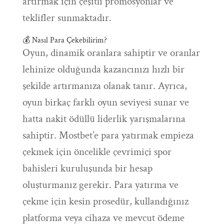
artırmak için çeşitli promosyonlar ve
teklifler sunmaktadır.
💰 Nasıl Para Çekebilirim?
Oyun, dinamik oranlara sahiptir ve oranlar
lehinize olduğunda kazancınızı hızlı bir
şekilde artırmanıza olanak tanır. Ayrıca,
oyun birkaç farklı oyun seviyesi sunar ve
hatta nakit ödüllü liderlik yarışmalarına
sahiptir. Mostbet’e para yatırmak empieza
çekmek için öncelikle çevrimiçi spor
bahisleri kuruluşunda bir hesap
oluşturmanız gerekir. Para yatırma ve
çekme için kesin prosedür, kullandığınız
platforma veya cihaza ve mevcut ödeme