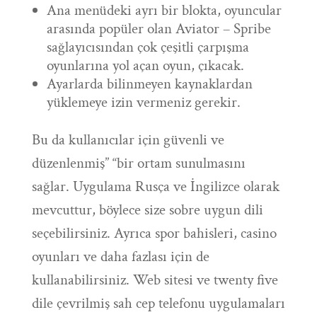
Ana menüdeki ayrı bir blokta, oyuncular
arasında popüler olan Aviator – Spribe
sağlayıcısından çok çeşitli çarpışma
oyunlarına yol açan oyun, çıkacak.
Ayarlarda bilinmeyen kaynaklardan
yüklemeye izin vermeniz gerekir.
Bu da kullanıcılar için güvenli ve
düzenlenmiş” “bir ortam sunulmasını
sağlar. Uygulama Rusça ve İngilizce olarak
mevcuttur, böylece size sobre uygun dili
seçebilirsiniz. Ayrıca spor bahisleri, casino
oyunları ve daha fazlası için de
kullanabilirsiniz. Web sitesi ve twenty five
dile çevrilmiş sah cep telefonu uygulamaları