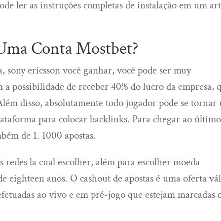
pode ler as instruções completas de instalação em um ar
Uma Conta Mostbet?
, sony ericsson você ganhar, você pode ser muy
 a possibilidade de receber 40% do lucro da empresa, 
 Além disso, absolutamente todo jogador pode se tornar
taforma para colocar backlinks. Para chegar ao últim
mbém de 1. 1000 apostas.
s redes la cual escolher, além para escolher moeda
de eighteen anos. O cashout de apostas é uma oferta vá
 efetuadas ao vivo e em pré-jogo que estejam marcadas