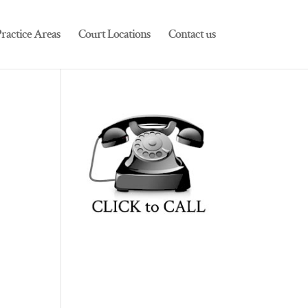
ractice Areas
Court Locations
Contact us