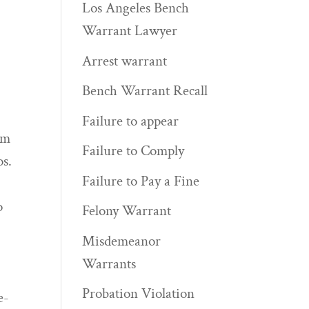
Los Angeles Bench
Warrant Lawyer
Arrest warrant
Bench Warrant Recall
Failure to appear
em
Failure to Comply
os.
Failure to Pay a Fine
o
Felony Warrant
Misdemeanor
Warrants
Probation Violation
e-