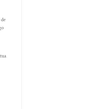
 de
go
 tua