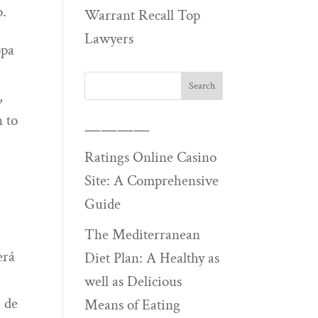
o.
Warrant Recall Top
Lawyers
opa
,
n to
————
Ratings Online Casino
Site: A Comprehensive
Guide
The Mediterranean
erá
Diet Plan: A Healthy as
well as Delicious
e de
Means of Eating