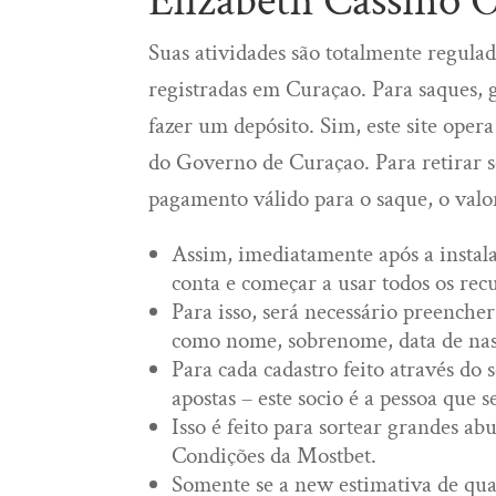
Elizabeth Cassino 
Suas atividades são totalmente regulad
registradas em Curaçao. Para saques, 
fazer um depósito. Sim, este site ope
do Governo de Curaçao. Para retirar 
pagamento válido para o saque, o val
Assim, imediatamente após a instala
conta e começar a usar todos os rec
Para isso, será necessário preenche
como nome, sobrenome, data de nas
Para cada cadastro feito através do
apostas – este socio é a pessoa que s
Isso é feito para sortear grandes ab
Condições da Mostbet.
Somente se a new estimativa de qual