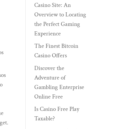
Casino Site: An
Overview to Locating
the Perfect Gaming
Experience
The Finest Bitcoin
os
Casino Offers
Discover the
sos
Adventure of
do
Gambling Enterprise
Online Free
Is Casino Free Play
ue
Taxable?
get.