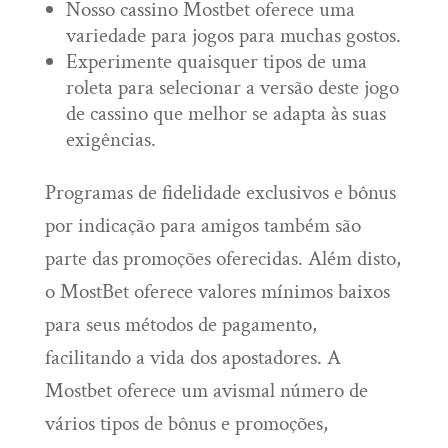
Nosso cassino Mostbet oferece uma
variedade para jogos para muchas gostos.
Experimente quaisquer tipos de uma
roleta para selecionar a versão deste jogo
de cassino que melhor se adapta às suas
exigências.
Programas de fidelidade exclusivos e bônus
por indicação para amigos também são
parte das promoções oferecidas. Além disto,
o MostBet oferece valores mínimos baixos
para seus métodos de pagamento,
facilitando a vida dos apostadores. A
Mostbet oferece um avismal número de
vários tipos de bônus e promoções,