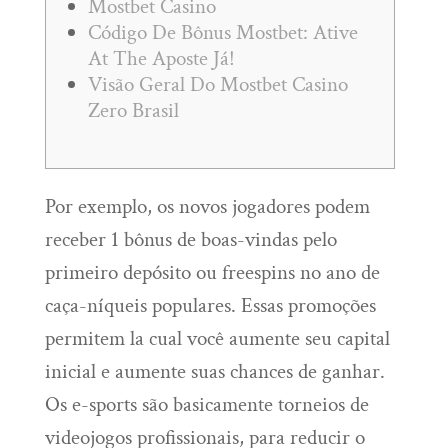
Mostbet Casino
Código De Bônus Mostbet: Ative
At The Aposte Já!
Visão Geral Do Mostbet Casino
Zero Brasil
Por exemplo, os novos jogadores podem
receber 1 bônus de boas-vindas pelo
primeiro depósito ou freespins no ano de
caça-níqueis populares. Essas promoções
permitem la cual você aumente seu capital
inicial e aumente suas chances de ganhar.
Os e-sports são basicamente torneios de
videojogos profissionais, para reducir o