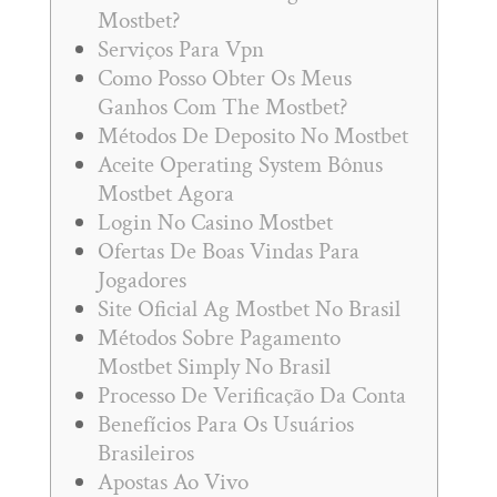
Mostbet?
Serviços Para Vpn
Como Posso Obter Os Meus
Ganhos Com The Mostbet?
Métodos De Deposito No Mostbet
Aceite Operating System Bônus
Mostbet Agora
Login No Casino Mostbet
Ofertas De Boas Vindas Para
Jogadores
Site Oficial Ag Mostbet No Brasil
Métodos Sobre Pagamento
Mostbet Simply No Brasil
Processo De Verificação Da Conta
Benefícios Para Os Usuários
Brasileiros
Apostas Ao Vivo