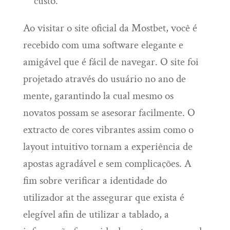
custo.
Ao visitar o site oficial da Mostbet, você é
recebido com uma software elegante e
amigável que é fácil de navegar. O site foi
projetado através do usuário no ano de
mente, garantindo la cual mesmo os
novatos possam se asesorar facilmente. O
extracto de cores vibrantes assim como o
layout intuitivo tornam a experiência de
apostas agradável e sem complicações. A
fim sobre verificar a identidade do
utilizador at the assegurar que exista é
elegível afin de utilizar a tablado, a