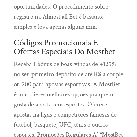
oportunidades. O procedimento sobre
registro na Almost all Bet é bastante
simples e leva apenas alguns min.
Códigos Promocionais E
Ofertas Especiais Do Mostbet
Receba 1 bônus de boas-vindas de +125%
no seu primeiro depósito de até R$ a couple
of. 200 para apostas esportivas. A MostBet
é uma dieses melhores opções pra quem
gosta de apostar em esportes. Oferece
apostas na ligas e competições famosas de
futebol, basquete, UFC, tênis e outros
esportes. Promoções Regulares A” “MostBet