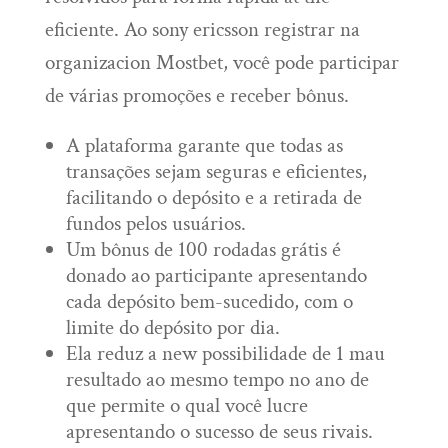
eficiente. Ao sony ericsson registrar na
organizacion Mostbet, você pode participar
de várias promoções e receber bônus.
A plataforma garante que todas as
transações sejam seguras e eficientes,
facilitando o depósito e a retirada de
fundos pelos usuários.
Um bônus de 100 rodadas grátis é
donado ao participante apresentando
cada depósito bem-sucedido, com o
limite do depósito por dia.
Ela reduz a new possibilidade de 1 mau
resultado ao mesmo tempo no ano de
que permite o qual você lucre
apresentando o sucesso de seus rivais.