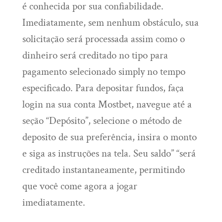
é conhecida por sua confiabilidade.
Imediatamente, sem nenhum obstáculo, sua
solicitação será processada assim como o
dinheiro será creditado no tipo para
pagamento selecionado simply no tempo
especificado. Para depositar fundos, faça
login na sua conta Mostbet, navegue até a
seção “Depósito”, selecione o método de
deposito de sua preferência, insira o monto
e siga as instruções na tela. Seu saldo” “será
creditado instantaneamente, permitindo
que você come agora a jogar
imediatamente.