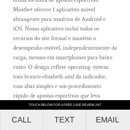
Mostbet oferece 1 aplicativo móvel
abrangente para usuários de Android e
iOS. Nosso aplicativo inclui todos os
recursos do site formal e mantém o
desempenho estável, independentemente da
carga, mesmo em smartphones para baixo
custo. O design reflete operating-system
tons branco elizabeth azul da indicador,
com abas simples e um procedimento
rápido de apostas esportivas que leva
apenas alguns segundos.
TOUCH BELOW FOR A FREE CASE REVIEW 24/7
CALL
TEXT
EMAIL
Dentro de 30 dias após receber um
bônus, você deve apostar 5 vezes o valor