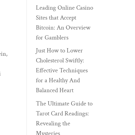
Leading Online Casino
Sites that Accept
Bitcoin: An Overview
for Gamblers
l
Just How to Lower
ein,
Cholesterol Swiftly:
Effective Techniques
i
for a Healthy And
Balanced Heart
The Ultimate Guide to
Tarot Card Readings:
,
Revealing the
Mysteries