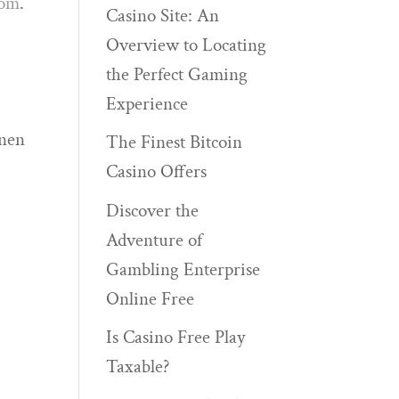
com
.
Casino Site: An
Overview to Locating
the Perfect Gaming
Experience
hnen
The Finest Bitcoin
Casino Offers
Discover the
Adventure of
Gambling Enterprise
Online Free
Is Casino Free Play
Taxable?