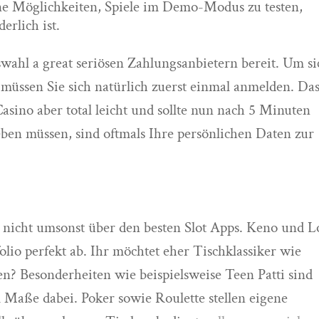
ene Möglichkeiten, Spiele im Demo-Modus zu testen,
erlich ist.
wahl a great seriösen Zahlungsanbietern bereit. Um si
 müssen Sie sich natürlich zuerst einmal anmelden. Da
asino aber total leicht und sollte nun nach 5 Minuten
geben müssen, sind oftmals Ihre persönlichen Daten zur
s nicht umsonst über den besten Slot Apps. Keno und L
olio perfekt ab. Ihr möchtet eher Tischklassiker wie
len? Besonderheiten wie beispielsweise Teen Patti sind
m Maße dabei. Poker sowie Roulette stellen eigene