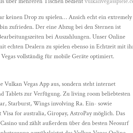
lls über mehreren Tischen bedient
vulkanvegasspiele.
gar keinen Drop zu spielen… Ansich echt ein extremely
 bin zufrieden. Der eine Abzug bei den Sternen ist
 Bearbeitungszeiten bei Auszahlungen. Unser Online
mit echten Dealern zu spielen ebenso in Echtzeit mit i
Vegas vollständig für mobile Geräte optimiert.
 Vulkan Vegas App aus, sondern steht internet
d Tablets zur Verfügung. Zu living room beliebtesten
r, Starburst, Wings involving Ra. Ein- sowie
Visa for australia, Giropay, AstroPay möglich. Das
d Casino und zählt außerdem über den besten Neosurf
enbetreuung gewährleistet das Vulkan Vegas Online