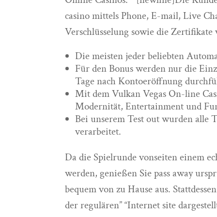
casino mittels Phone, E-mail, Live Cha
Verschlüsselung sowie die Zertifika
Die meisten jeder beliebten Automa
Für den Bonus werden nur die Einza
Tage nach Kontoeröffnung durchfü
Mit dem Vulkan Vegas On-line Cas
Modernität, Entertainment und Funk
Bei unserem Test out wurden alle 
verarbeitet.
Da die Spielrunde vonseiten einem ec
werden, genießen Sie pass away urspr
bequem von zu Hause aus. Stattdesse
der regulären” “Internet site dargeste