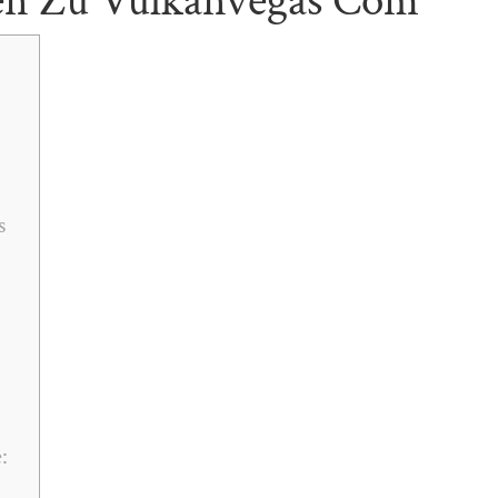
n Zu Vulkanvegas Com
s
: