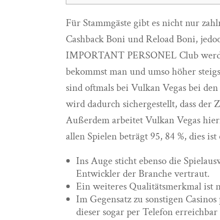
Für Stammgäste gibt es nicht nur zah
Cashback Boni und Reload Boni, jed
IMPORTANT PERSONEL Club werden an
bekommst man und umso höher steigst
sind oftmals bei Vulkan Vegas bei den 
wird dadurch sichergestellt, dass der 
Außerdem arbeitet Vulkan Vegas hie
allen Spielen beträgt 95, 84 %, dies is
Ins Auge sticht ebenso die Spielau
Entwickler der Branche vertraut.
Ein weiteres Qualitätsmerkmal ist 
Im Gegensatz zu sonstigen Casinos
dieser sogar per Telefon erreichbar 