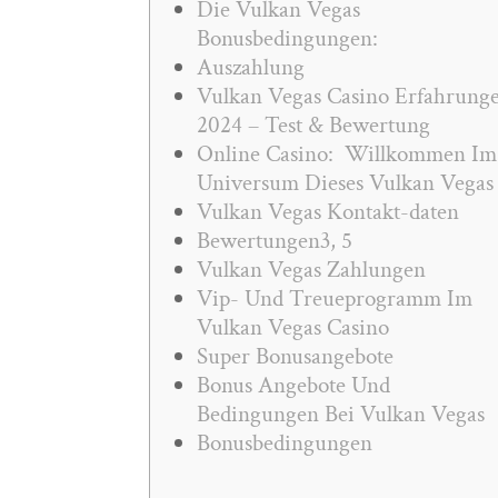
Die Vulkan Vegas
Bonusbedingungen:
Auszahlung
Vulkan Vegas Casino Erfahrung
2024 – Test & Bewertung
Online Casino: Willkommen Im
Universum Dieses Vulkan Vegas
Vulkan Vegas Kontakt-daten
Bewertungen3, 5
Vulkan Vegas Zahlungen
Vip- Und Treueprogramm Im
Vulkan Vegas Casino
Super Bonusangebote
Bonus Angebote Und
Bedingungen Bei Vulkan Vegas
Bonusbedingungen