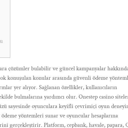
nu
lara çözümler bulabilir ve güncel kampanyalar hakkınd
n çok konuşulan konular arasında güvenli ödeme yönteml
ormlar yer alıyor. Sağlanan özellikler, kullanıcıların
şekilde bulmalarına yardımcı olur. Onestep casino sitele
ayüzü sayesinde oyunculara keyifli çevrimiçi oyun deney
tli ödeme yöntemleri sunar ve oyuncular hesaplarına
ini gerçekleştirir. Platform, cepbank, havale, papara,