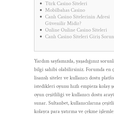
Türk Casino Siteleri
Mobilbahas Casino
Canlı Casino Sitelerinin Adresi
Güvenilir Midir?
Online Online Casino Siteleri
Canlı Casino Siteleri Giriş Soru
Yardım sayfamızda, yaşadığınız sorun
bilgi sahibi olabilirsiniz. Forumda e
lisanslı siteler ve kullanıcı dostu platf
istedikleri oyunu hızlı empieza kolay 
oyun çeşitliliği ve kullanıcı dostu ar
sunar. Sultanbet, kullanıcılarına çeşi
kolayca para yatırma ve çekme işlemler