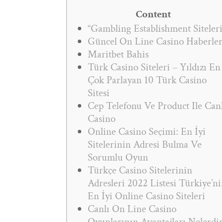
Content
“Gambling Establishment Siteler
Güncel On Line Casino Haberler
Maritbet Bahis
Türk Casino Siteleri – Yıldızı En
Çok Parlayan 10 Türk Casino
Sitesi
Cep Telefonu Ve Product Ile Can
Casino
Online Casino Seçimi: En İyi
Sitelerinin Adresi Bulma Ve
Sorumlu Oyun
Türkçe Casino Sitelerinin
Adresleri 2022 Listesi Türkiye’n
En İyi Online Casino Siteleri
Canlı On Line Casino
Oyunlarının Avantajları Nelerdi