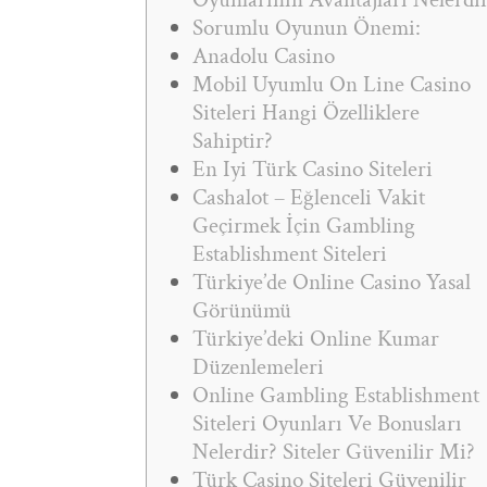
Sorumlu Oyunun Önemi:
Anadolu Casino
Mobil Uyumlu On Line Casino
Siteleri Hangi Özelliklere
Sahiptir?
En Iyi Türk Casino Siteleri
Cashalot – Eğlenceli Vakit
Geçirmek İçin Gambling
Establishment Siteleri
Türkiye’de Online Casino Yasal
Görünümü
Türkiye’deki Online Kumar
Düzenlemeleri
Online Gambling Establishment
Siteleri Oyunları Ve Bonusları
Nelerdir? Siteler Güvenilir Mi?
Türk Casino Siteleri Güvenilir