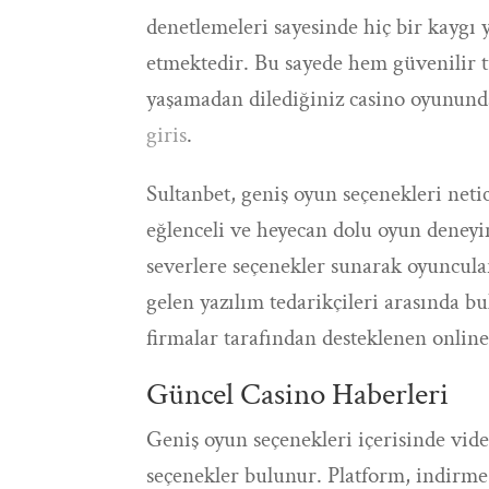
denetlemeleri sayesinde hiç bir kaygı
etmektedir. Bu sayede hem güvenilir t
yaşamadan dilediğiniz casino oyunund
giris
.
Sultanbet, geniş oyun seçenekleri netic
eğlenceli ve heyecan dolu oyun deneyi
severlere seçenekler sunarak oyuncula
gelen yazılım tedarikçileri arasında
firmalar tarafından desteklenen online
Güncel Casino Haberleri
Geniş oyun seçenekleri içerisinde vide
seçenekler bulunur. Platform, indirme