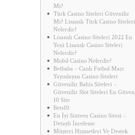
Mi?
Türk Casino Siteleri Güvenilir
Mi? Lisanslı Türk Casino Siteler
Nelerdir?
Lisanslı Casino Siteleri 2022 En
Yeni Lisanslı Casino Siteleri
Nelerdir?
Mobil Casino Nelerdir?
Betbaba – Canlı Futbol Maçı
Yayınlayan Casino Siteleri
Güvenilir Bahis Siteleri –
Güvenilir Slot Siteleri En Güven
10 Site
Bets10
En İyi Sixteen Casino Sitesi –
Detaylı İnceleme
Müşteri Hizmetleri Ve Destek