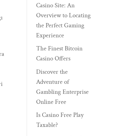
Casino Site: An
Overview to Locating
gı
the Perfect Gaming
Experience
The Finest Bitcoin
ra
Casino Offers
Discover the
Adventure of
ri
Gambling Enterprise
Online Free
Is Casino Free Play
Taxable?