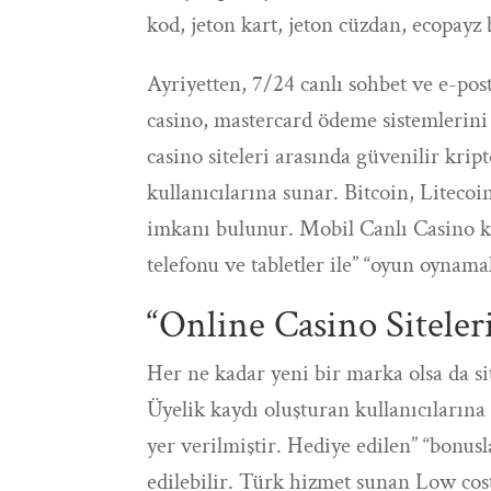
kod, jeton kart, jeton cüzdan, ecopay
Ayriyetten, 7/24 canlı sohbet ve e-pos
casino, mastercard ödeme sistemlerini
casino siteleri arasında güvenilir kri
kullanıcılarına sunar. Bitcoin, Liteco
imkanı bulunur. Mobil Canlı Casino k
telefonu ve tabletler ile” “oyun oynama
“Online Casino Siteler
Her ne kadar yeni bir marka olsa da si
Üyelik kaydı oluşturan kullanıcılarına
yer verilmiştir. Hediye edilen” “bonus
edilebilir. Türk hizmet sunan Low cos