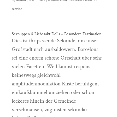
by
Admin
|
Mar 1, 2024
|
schweiz+neuchatel+le-locle escort
service
Sexpuppen & Liebesakt Dolls – Besondere Faszination
Dies ist ihr passende Sekunde, um unser
Gro?stadt nach ausbaldowern. Barcelona
sei eine enorm schone Ortschaft uber sehr
vielen Facetten. Weil kannst respons
keineswegs gleichwohl
amplitudenmodulation Kuste beruhigen,
einkaufsbummel umziehen oder schon
leckeres hinein der Gemeinde
verschmausen, zugunsten sekundar