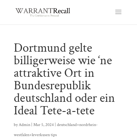
Dortmund gelte
billigerweise wie ‘ne
attraktive Ort in
Bundesrepublik
deutschland oder ein
Ideal Tete-a-tete
by
Admin
|
Mar 5, 2024
|
deutschland+nordrhein-
westfalen+leverkusen tips