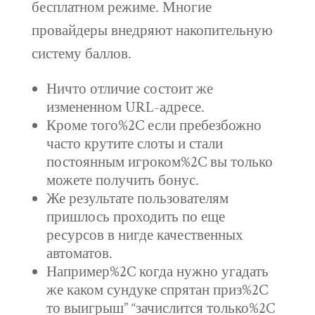
бесплатном режиме. Многие
провайдеры внедряют накопительную
систему баллов.
Ничто отличие состоит же
измененном URL-адресе.
Кроме того%2C если пребезбожно
часто крутите слоты и стали
постоянным игроком%2C вы только
можете получить бонус.
Же результате пользователям
пришлось проходить по еще
ресурсов в нигде качественных
автоматов.
Например%2C когда нужно угадать
же каком сундуке спрятан приз%2C
то выигрыш” “зачислится только%2C