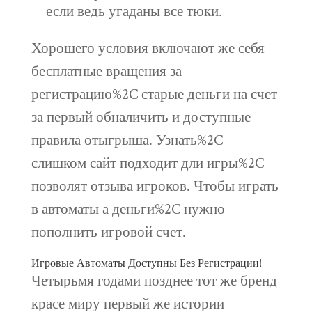
если ведь угаданы все тюки.
Хорошего условия включают же себя
бесплатные вращения за
регистрацию%2C старые деньги на счет
за первый обналичить и доступные
правила отыгрыша. Узнать%2C
слишком сайт подходит дли игры%2C
позволят отзыва игроков. Чтобы играть
в автоматы а деньги%2C нужно
пополнить игровой счет.
Игровые Автоматы Доступны Без Регистрации!
Четырьмя годами позднее тот же бренд
красе миру первый же истории