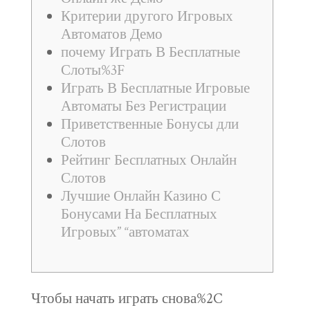
Критерии другого Игровых
Автоматов Демо
почему Играть В Бесплатные
Слоты%3F
Играть В Бесплатные Игровые
Автоматы Без Регистрации
Приветственные Бонусы дли
Слотов
Рейтинг Бесплатных Онлайн
Слотов
Лучшие Онлайн Казино С
Бонусами На Бесплатных
Игровых” “автоматах
Чтобы начать играть снова%2C