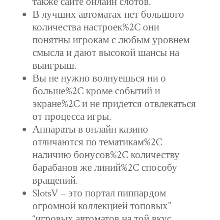
также сайте онлайн слотов.
В лучших автоматах нет большого
количества настроек%2C они
понятны игрокам с любым уровнем
смысла и дают высокой шансы на
выигрыш.
Вы не нужно волнуешься ни о
больше%2C кроме событий и
экране%2C и не придется отвлекаться
от процесса игры.
Аппараты в онлайн казино
отличаются по тематикам%2C
наличию бонусов%2C количеству
барабанов же линий%2C способу
вращений.
SlotsV – это портал пиппардом
огромной коллекцией топовых”
“игровых автоматов на той вкус.