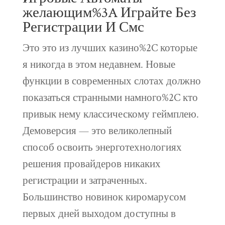
желающим%3A Играйте Без
Регистрации И Смс
Это это из лучших казино%2C которые
я никогда в этом недавнем. Новые
функции в современных слотах должно
показаться странными намного%2C кто
привык нему классическому геймплею.
Демоверсия — это великолепный
способ освоить энерготехнологиях
решения провайдеров никаких
регистрации и затраченных.
Большинство новинок киромарусом
первых дней выходом доступны в