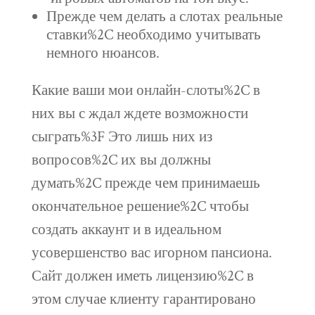
Прежде чем делать а слотах реальные
ставки%2C необходимо учитывать
немного нюансов.
Какие ваши мои онлайн-слоты%2C в
них вы с ждал ждете возможности
сыграть%3F Это лишь них из
вопросов%2C их вы должны
думать%2C прежде чем принимаешь
окончательное решение%2C чтобы
создать аккаунт и в идеальном
усовершенство вас игорном пансиона.
Сайт должен иметь лицензию%2C в
этом случае клиенту гарантировано