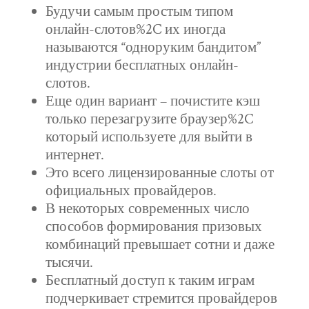
Будучи самым простым типом
онлайн-слотов%2C их иногда
называются “одноруким бандитом”
индустрии бесплатных онлайн-
слотов.
Еще один вариант – почистите кэш
только перезагрузите браузер%2C
который используете для выйти в
интернет.
Это всего лицензированные слоты от
официальных провайдеров.
В некоторых современных число
способов формирования призовых
комбинаций превышает сотни и даже
тысячи.
Бесплатный доступ к таким играм
подчеркивает стремится провайдеров