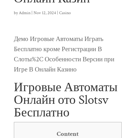
by
Admin
|
Nov 12, 2024
|
Casino
Демо Игровые Автоматы Играть
Бесплатно кроме Регистрации В
Слоты%2C Особенности Версии при
Игре В Онлайн Казино
Игровые Автоматы
Онлайн ото Slotsv
Бесплатно
Content