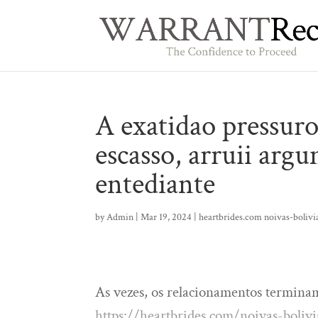
A exatidao pressur
escasso, arruii arg
entediante
by
Admin
|
Mar 19, 2024
|
heartbrides.com noivas-bolivi
As vezes, os relacionamentos termina
https://heartbrides.com/noivas-boliv