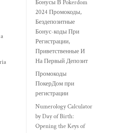
Бонусы В Pokerdom
2024 Промокоды,
Бездепозитные
Бонус-коды При
 a
Регистрации,
Приветственные И
На Первый Депозит
ria
Промокоды
ПокерДом при
регистрации
Numerology Calculator
by Day of Birth:
Opening the Keys of