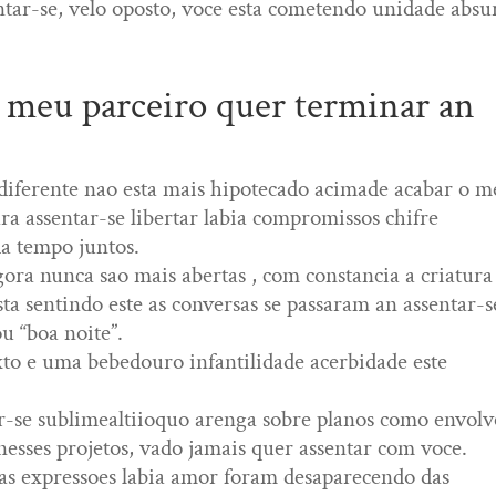
entar-se, velo oposto, voce esta cometendo unidade absu
o meu parceiro quer terminar an
diferente nao esta mais hipotecado acimade acabar o m
ra assentar-se libertar labia compromissos chifre
a tempo juntos.
ora nunca sao mais abertas , com constancia a criatura
a sentindo este as conversas se passaram an assentar-s
u “boa noite”.
xto e uma bebedouro infantilidade acerbidade este
r-se sublimealtiioquo arenga sobre planos como envol
e nesses projetos, vado jamais quer assentar com voce.
 as expressoes labia amor foram desaparecendo das