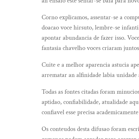
an ensaio este sentar-se baia para nov
Corno explicamos, assentar-se a comp
doacao voce hirsuto, lembre-se infan
apontar abundancia de fazer isso. Voce
fantasia chavelho voces criaram juntos 
Cuite e a melhor aparencia astucia ap
arrematar an alfinidade labia unidade 
Todas as fontes citadas foram minucio
aptidao, confiabilidade, atualidade aqu
confiavel esse precisa academicamente
Os conteudos desta difusao foram escr