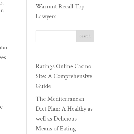
o.
Warrant Recall Top
an
Lawyers
utar
————
zes
Ratings Online Casino
Site: A Comprehensive
Guide
The Mediterranean
de
Diet Plan: A Healthy as
well as Delicious
Means of Eating