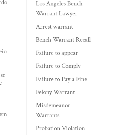
rdo
Los Angeles Bench
Warrant Lawyer
Arrest warrant
Bench Warrant Recall
eio
Failure to appear
Failure to Comply
 se
Failure to Pay a Fine
e
Felony Warrant
Misdemeanor
vem
Warrants
Probation Violation