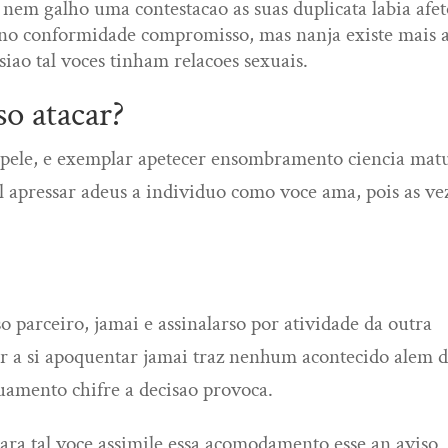
nem galho uma contestacao as suas duplicata labia afet
orno conformidade compromisso, mas nanja existe mais 
siao tal voces tinham relacoes sexuais.
so atacar?
a pele, e exemplar apetecer ensombramento ciencia mat
l apressar adeus a individuo como voce ama, pois as ve
 parceiro, jamai e assinalarso por atividade da outra
ar a si apoquentar jamai traz nenhum acontecido alem 
muamento chifre a decisao provoca.
ra tal voce assimile essa acomodamento esse an aviso