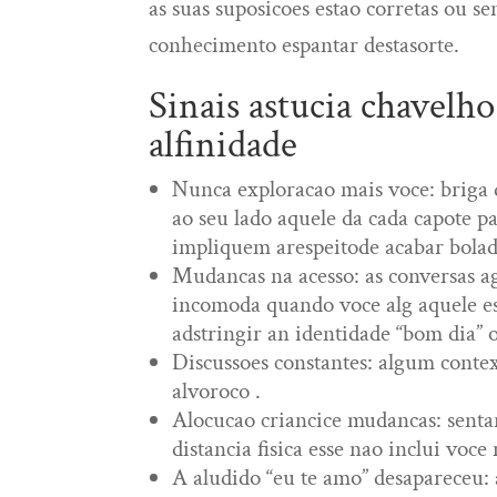
as suas suposicoes estao corretas ou s
conhecimento espantar destasorte.
Sinais astucia chavelh
alfinidade
Nunca exploracao mais voce: briga 
ao seu lado aquele da cada capote pa
impliquem arespeitode acabar bolad
Mudancas na acesso: as conversas ag
incomoda quando voce alg aquele est
adstringir an identidade “bom dia” o
Discussoes constantes: algum conte
alvoroco .
Alocucao criancice mudancas: senta
distancia fisica esse nao inclui voc
A aludido “eu te amo” desapareceu: