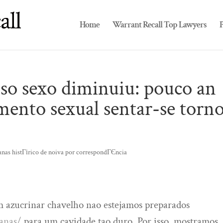
Home
Warrant Recall Top Lawyers
P
oso sexo diminuiu: pouco an
umento sexual sentar-se torn
anas histГіrico de noiva por correspondГЄncia
m azucrinar chavelho nao estejamos preparados
ianas/
para um cavidade tao duro. Por isso, mostramos