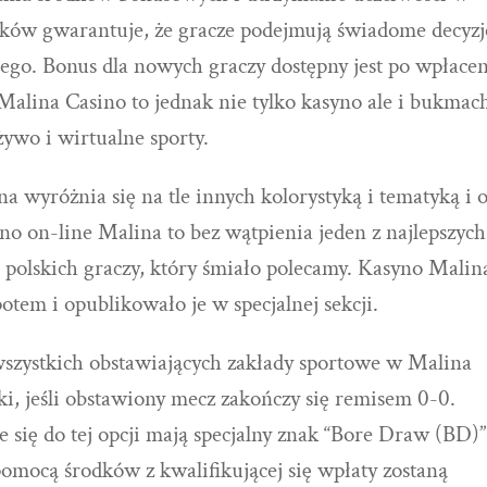
ków gwarantuje, że gracze podejmują świadome decyzj
nego. Bonus dla nowych graczy dostępny jest po wpłace
lina Casino to jednak nie tylko kasyno ale i bukmac
żywo i wirtualne sporty.
a wyróżnia się na tle innych kolorystyką i tematyką i 
no on-line Malina to bez wątpienia jeden z najlepszych
polskich graczy, który śmiało polecamy. Kasyno Malin
potem i opublikowało je w specjalnej sekcji.
wszystkich obstawiających zakłady sportowe w Malina
i, jeśli obstawiony mecz zakończy się remisem 0-0.
e się do tej opcji mają specjalny znak “Bore Draw (BD)”
omocą środków z kwalifikującej się wpłaty zostaną