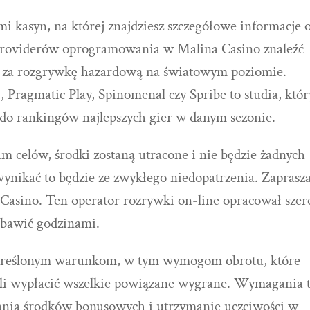
mi kasyn, na której znajdziesz szczegółowe informacje 
 providerów oprogramowania w Malina Casino znaleźć
e za rozgrywkę hazardową na światowym poziomie.
Pragmatic Play, Spinomenal czy Spribe to studia, któ
 do rankingów najlepszych gier w danym sezonie.
am celów, środki zostaną utracone i nie będzie żadnych
wynikać to będzie ze zwykłego niedopatrzenia. Zapras
 Casino. Ten operator rozrywki on-line opracował szer
 bawić godzinami.
określonym warunkom, w tym wymogom obrotu, które
gli wypłacić wszelkie powiązane wygrane. Wymagania 
ania środków bonusowych i utrzymanie uczciwości w