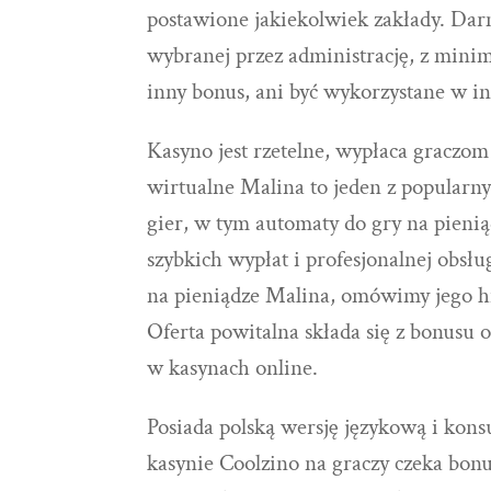
postawione jakiekolwiek zakłady. Dar
wybranej przez administrację, z mini
inny bonus, ani być wykorzystane w in
Kasyno jest rzetelne, wypłaca graczom
wirtualne Malina to jeden z popularn
gier, w tym automaty do gry na pienią
szybkich wypłat i profesjonalnej obsł
na pieniądze Malina, omówimy jego his
Oferta powitalna składa się z bonusu 
w kasynach online.
Posiada polską wersję językową i kon
kasynie Coolzino na graczy czeka bonu