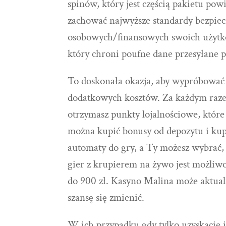
spinów, który jest częścią pakietu po
zachować najwyższe standardy bezpiec
osobowych/finansowych swoich użytko
który chroni poufne dane przesyłane p
To doskonała okazja, aby wypróbować 
dodatkowych kosztów. Za każdym raze
otrzymasz punkty lojalnościowe, któr
można kupić bonusy od depozytu i kup
automaty do gry, a Ty możesz wybrać, n
gier z krupierem na żywo jest możli
do 900 zł. Kasyno Malina może aktualn
szansę się zmienić.
W ich przypadku gdy tylko uzyskacie 