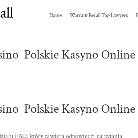
Home
Warrant Recall Top Lawyers
P
ino ️ Polskie Kasyno Online
ino ️ Polskie Kasyno Online
działu FAQ, który zawiera odpowiedzi na pytania