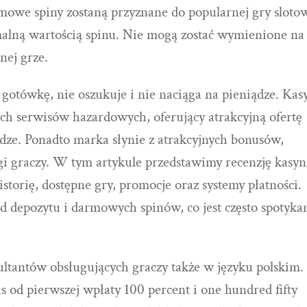
mowe spiny zostaną przyznane do popularnej gry sloto
malną wartością spinu. Nie mogą zostać wymienione na
nej grze.
 gotówkę, nie oszukuje i nie naciąga na pieniądze. Kas
ych serwisów hazardowych, oferujący atrakcyjną ofertę
dze. Ponadto marka słynie z atrakcyjnych bonusów,
ugi graczy. W tym artykule przedstawimy recenzję kasy
torię, dostępne gry, promocje oraz systemy płatności.
od depozytu i darmowych spinów, co jest często spotyka
sultantów obsługujących graczy także w języku polskim
s od pierwszej wpłaty 100 percent i one hundred fifty