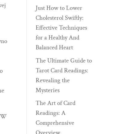
wej
Just How to Lower
Cholesterol Swiftly:
Effective Techniques
for a Healthy And
yno
Balanced Heart
The Ultimate Guide to
Tarot Card Readings:
no
Revealing the
Mysteries
ne
The Art of Card
Readings: A
. W
Comprehensive
Overview