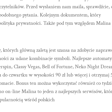
 czytelników. Przed wysłaniem nam maila, sprawdźcie, 
ł podobnego pytania. Kolejnym dokumentem, który
t polityka prywatności. Także pod tym względem Malina
 których główną zaletą jest szansa na zdobycie napraw
tności za udane kombinacje symboli. Najlepsze automaty
erspin, Classy Vegas, Bell of Fortune, Neko Night Dre
 do czwartku w wysokości 90 zł lub więcej i otrzymaj 
macie. Bonus ten można wykorzystać również co tydzi
o on-line Malina to jeden z najlepszych serwisów, któ
opularnością wśród polskich