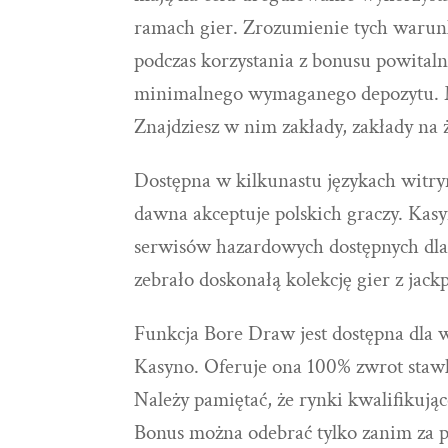
ramach gier. Zrozumienie tych warun
podczas korzystania z bonusu powital
minimalnego wymaganego depozytu. Ma
Znajdziesz w nim zakłady, zakłady na 
Dostępna w kilkunastu językach witryn
dawna akceptuje polskich graczy. Kasy
serwisów hazardowych dostępnych dla 
zebrało doskonałą kolekcję gier z jack
Funkcja Bore Draw jest dostępna dla 
Kasyno. Oferuje ona 100% zwrot stawk
Należy pamiętać, że rynki kwalifikując
Bonus można odebrać tylko zanim za p