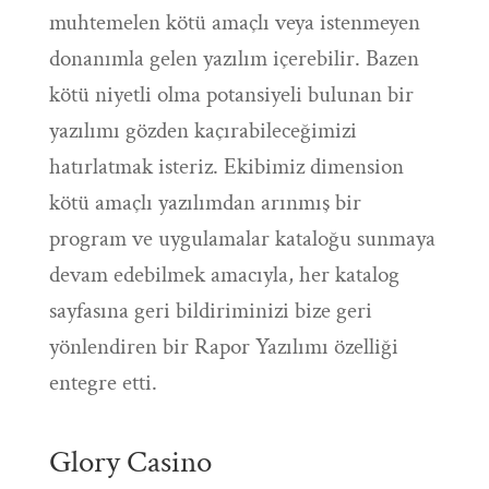
muhtemelen kötü amaçlı veya istenmeyen
donanımla gelen yazılım içerebilir. Bazen
kötü niyetli olma potansiyeli bulunan bir
yazılımı gözden kaçırabileceğimizi
hatırlatmak isteriz. Ekibimiz dimension
kötü amaçlı yazılımdan arınmış bir
program ve uygulamalar kataloğu sunmaya
devam edebilmek amacıyla, her katalog
sayfasına geri bildiriminizi bize geri
yönlendiren bir Rapor Yazılımı özelliği
entegre etti.
Glory Casino