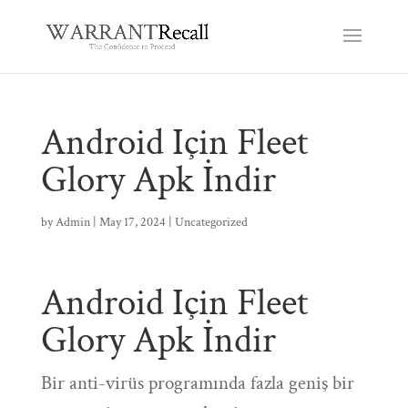
Android Için Fleet
Glory Apk İndir
by
Admin
|
May 17, 2024
|
Uncategorized
Android Için Fleet
Glory Apk İndir
Bir anti-virüs programında fazla geniş bir