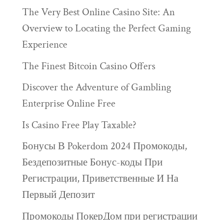
The Very Best Online Casino Site: An
Overview to Locating the Perfect Gaming
Experience
The Finest Bitcoin Casino Offers
Discover the Adventure of Gambling
Enterprise Online Free
Is Casino Free Play Taxable?
Бонусы В Pokerdom 2024 Промокоды,
Бездепозитные Бонус-коды При
Регистрации, Приветственные И На
Первый Депозит
Промокоды ПокерДом при регистрации