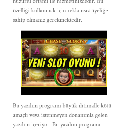
huzurlu ortamı ile hizmetinizdedir. Bu
özelliği kullanmak için reklamsız üyeliğe
sahip olmanız gerekmektedir.
Bu yazılım programı büyük ihtimalle kötü
amaçlı veya istenmeyen donanımla gelen
yazılım içeriyor. Bu yazılım programı