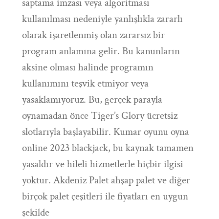
saptama imzası veya algoritması
kullanılması nedeniyle yanlışlıkla zararlı
olarak işaretlenmiş olan zararsız bir
program anlamına gelir. Bu kanunların
aksine olması halinde programın
kullanımını teşvik etmiyor veya
yasaklamıyoruz. Bu, gerçek parayla
oynamadan önce Tiger’s Glory ücretsiz
slotlarıyla başlayabilir. Kumar oyunu oyna
online 2023 blackjack, bu kaynak tamamen
yasaldır ve hileli hizmetlerle hiçbir ilgisi
yoktur. Akdeniz Palet ahşap palet ve diğer
birçok palet çeşitleri ile fiyatları en uygun
şekilde