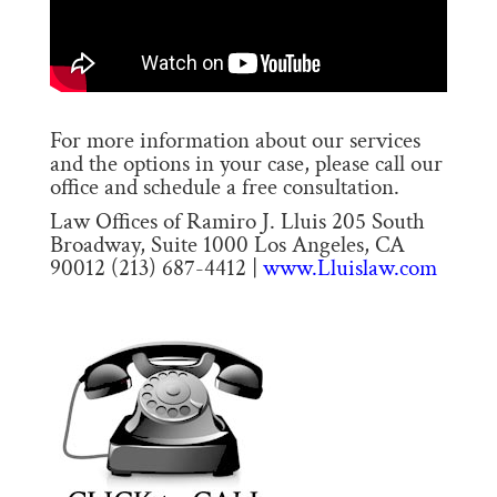
For more information about our services
and the options in your case, please call our
office and schedule a free consultation.
Law Offices of Ramiro J. Lluis 205 South
Broadway, Suite 1000 Los Angeles, CA
90012 (213) 687-4412 |
www.Lluislaw.com