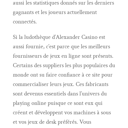
aussi les statistiques donnés sur les derniers
gagnants et les joueurs actuellement
connectés.
Si la ludothèque d’Alexander Casino est
aussi fournie, c’est parce que les meilleurs
fournisseurs de jeux en ligne sont présents.
Certains des suppliers les plus populaires du
monde ont su faire confiance à ce site pour
commercialiser leurs jeux. Ces fabricants
sont devenus essentiels dans l’univers du
playing online puisque ce sont eux qui
créent et développent vos machines à sous
et vos jeux de desk préférés. Vous