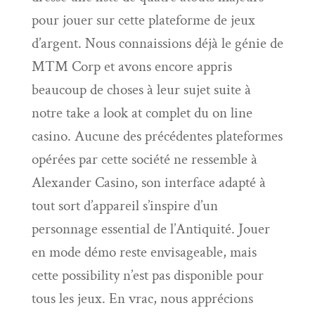
pour jouer sur cette plateforme de jeux
d’argent. Nous connaissions déjà le génie de
MTM Corp et avons encore appris
beaucoup de choses à leur sujet suite à
notre take a look at complet du on line
casino. Aucune des précédentes plateformes
opérées par cette société ne ressemble à
Alexander Casino, son interface adapté à
tout sort d’appareil s’inspire d’un
personnage essential de l’Antiquité. Jouer
en mode démo reste envisageable, mais
cette possibility n’est pas disponible pour
tous les jeux. En vrac, nous apprécions