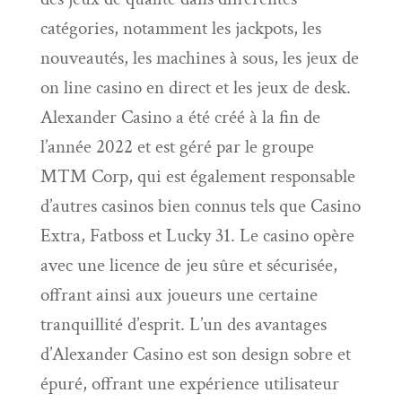
catégories, notamment les jackpots, les
nouveautés, les machines à sous, les jeux de
on line casino en direct et les jeux de desk.
Alexander Casino a été créé à la fin de
l’année 2022 et est géré par le groupe
MTM Corp, qui est également responsable
d’autres casinos bien connus tels que Casino
Extra, Fatboss et Lucky 31. Le casino opère
avec une licence de jeu sûre et sécurisée,
offrant ainsi aux joueurs une certaine
tranquillité d’esprit. L’un des avantages
d’Alexander Casino est son design sobre et
épuré, offrant une expérience utilisateur