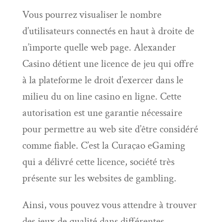
Vous pourrez visualiser le nombre
d’utilisateurs connectés en haut à droite de
n’importe quelle web page. Alexander
Casino détient une licence de jeu qui offre
à la plateforme le droit d’exercer dans le
milieu du on line casino en ligne. Cette
autorisation est une garantie nécessaire
pour permettre au web site d’être considéré
comme fiable. C’est la Curaçao eGaming
qui a délivré cette licence, société très
présente sur les websites de gambling.
Ainsi, vous pouvez vous attendre à trouver
des jeux de qualité dans différentes