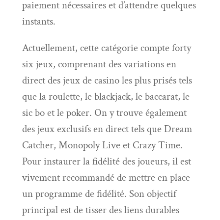
paiement nécessaires et d’attendre quelques
instants.
Actuellement, cette catégorie compte forty
six jeux, comprenant des variations en
direct des jeux de casino les plus prisés tels
que la roulette, le blackjack, le baccarat, le
sic bo et le poker. On y trouve également
des jeux exclusifs en direct tels que Dream
Catcher, Monopoly Live et Crazy Time.
Pour instaurer la fidélité des joueurs, il est
vivement recommandé de mettre en place
un programme de fidélité. Son objectif
principal est de tisser des liens durables