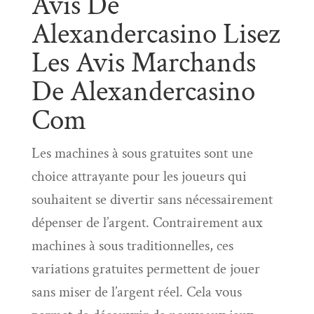
Avis De
Alexandercasino Lisez
Les Avis Marchands
De Alexandercasino
Com
Les machines à sous gratuites sont une
choice attrayante pour les joueurs qui
souhaitent se divertir sans nécessairement
dépenser de l’argent. Contrairement aux
machines à sous traditionnelles, ces
variations gratuites permettent de jouer
sans miser de l’argent réel. Cela vous