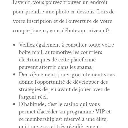
l’avenir, vous pouvez trouver un endroit
pour prendre une photo ci-dessous. Lors de
votre inscription et de l’ouverture de votre
compte joueur, vous débutez au niveau 0.
Veillez également à consulter toute votre
boite mail, automotive les courriers
électroniques de cette plateforme
peuvent atterrir dans les spams.
Deuxièmement, jouer gratuitement vous
donne l’opportunité de développer des
stratégies de jeu avant de jouer avec de
l’argent réel.
D’habitude, c’est le casino qui vous
permet d’accéder au programme VIP et
ce membership est réservé à une élite,
qui joue gros et très régulièrement.