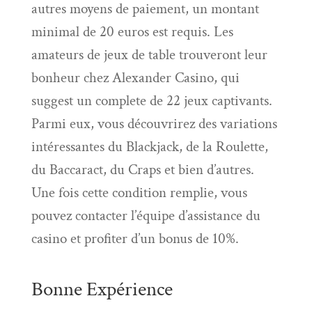
autres moyens de paiement, un montant
minimal de 20 euros est requis. Les
amateurs de jeux de table trouveront leur
bonheur chez Alexander Casino, qui
suggest un complete de 22 jeux captivants.
Parmi eux, vous découvrirez des variations
intéressantes du Blackjack, de la Roulette,
du Baccaract, du Craps et bien d’autres.
Une fois cette condition remplie, vous
pouvez contacter l’équipe d’assistance du
casino et profiter d’un bonus de 10%.
Bonne Expérience