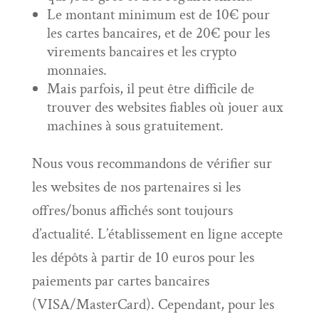
Le montant minimum est de 10€ pour
les cartes bancaires, et de 20€ pour les
virements bancaires et les crypto
monnaies.
Mais parfois, il peut être difficile de
trouver des websites fiables où jouer aux
machines à sous gratuitement.
Nous vous recommandons de vérifier sur
les websites de nos partenaires si les
offres/bonus affichés sont toujours
d’actualité. L’établissement en ligne accepte
les dépôts à partir de 10 euros pour les
paiements par cartes bancaires
(VISA/MasterCard). Cependant, pour les