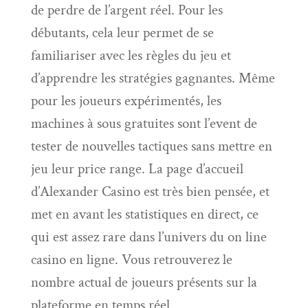
de perdre de l’argent réel. Pour les
débutants, cela leur permet de se
familiariser avec les règles du jeu et
d’apprendre les stratégies gagnantes. Même
pour les joueurs expérimentés, les
machines à sous gratuites sont l’event de
tester de nouvelles tactiques sans mettre en
jeu leur price range. La page d’accueil
d’Alexander Casino est très bien pensée, et
met en avant les statistiques en direct, ce
qui est assez rare dans l’univers du on line
casino en ligne. Vous retrouverez le
nombre actual de joueurs présents sur la
plateforme en temps réel.