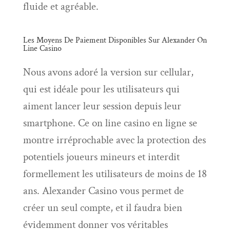
fluide et agréable.
Les Moyens De Paiement Disponibles Sur Alexander On
Line Casino
Nous avons adoré la version sur cellular,
qui est idéale pour les utilisateurs qui
aiment lancer leur session depuis leur
smartphone. Ce on line casino en ligne se
montre irréprochable avec la protection des
potentiels joueurs mineurs et interdit
formellement les utilisateurs de moins de 18
ans. Alexander Casino vous permet de
créer un seul compte, et il faudra bien
évidemment donner vos véritables