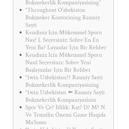
Bukmekerlik Kompaniyasining”
“Throughout O’zbekiston
Bukmeker Kontorining Rasmiy
Sayti​
Kendiniz Için Mükemmel Sporu
Nas? L Seçersiniz: Sobre En En
Yeni Ba? Layanlar Için Bir Rehber
Kendiniz Için Mükemmel Sporu
Nasıl Seçersiniz: Sobre Yeni
Başlayanlar Için Bir Rehber
“1win Uzbekistan?? Rasmiy Sayti
Bukmekerlik Kompaniyasining
“1win Uzbekistan ⬅️ Rasmiy Sayti
Bukmekerlik Kompaniyasinin
Spor Ve Çe? Itlilik: Kat? D? M? N
Ve Temsilin Önemi Game Haqida
Ma’lumo