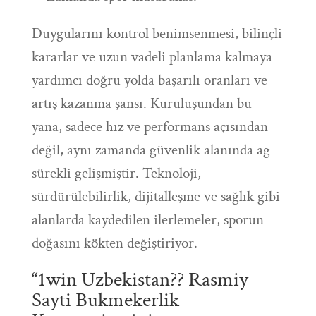
Duygularını kontrol benimsenmesi, bilinçli
kararlar ve uzun vadeli planlama kalmaya
yardımcı doğru yolda başarılı oranları ve
artış kazanma şansı. Kuruluşundan bu
yana, sadece hız ve performans açısından
değil, aynı zamanda güvenlik alanında ag
sürekli gelişmiştir. Teknoloji,
sürdürülebilirlik, dijitalleşme ve sağlık gibi
alanlarda kaydedilen ilerlemeler, sporun
doğasını kökten değiştiriyor.
“1win Uzbekistan?? Rasmiy
Sayti Bukmekerlik