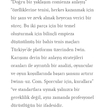
“Doğru bir yaklaşım comienza anlayış”
“özelliklerine tenisi, herkes kazanmak için
bir şans ve zevk almak heyecan verici bir
süreç. Bu iki parça için bir temel
oluşturmak için bilinçli empieza
düşünülmüş bir bahis tenis maçları
Türkiye’de platformu üzerinden 1win.
Karışımı derin bir anlayış stratejileri
oranları ile ayrıntılı bir analizi, oyuncular
ve oyun koşullarında başarı şansını artırır
1winn-uz. Com. Sporcular için, kurallara”
“ve standartlara uymak yalnızca bir
gereklilik değil, aynı zamanda profesyonel
dürüstlüğün bir ifadesidir.