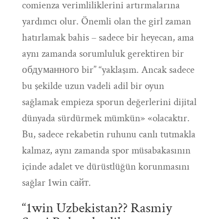
comienza verimliliklerini artırmalarına
yardımcı olur. Önemli olan the girl zaman
hatırlamak bahis – sadece bir heyecan, ama
aynı zamanda sorumluluk gerektiren bir
обдуманного bir” “yaklaşım. Ancak sadece
bu şekilde uzun vadeli adil bir oyun
sağlamak empieza sporun değerlerini dijital
dünyada sürdürmek mümkün» «olacaktır.
Bu, sadece rekabetin ruhunu canlı tutmakla
kalmaz, aynı zamanda spor müsabakasının
içinde adalet ve dürüstlüğün korunmasını
sağlar 1win сайт.
“1win Uzbekistan?? Rasmiy