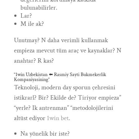
bulunabilirler.
Lar?
M ile ak?
Unutmay? N daha verimli kullanmak
empieza mevcut tüm araç ve kaynaklar? N
anahtar? R kas?
“1win Uzbekistan ⬅️ Rasmiy Sayti Bukmekerlik
Kompaniyasining”
Teknoloji, modern day sporun çehresini
istikrarl? Bir? Ekilde de? Tiriyor empieza”
“yerle? Ik antrenman” “metodolojilerini
altüst ediyor
1win bet
.
Na yönelik bir iste?