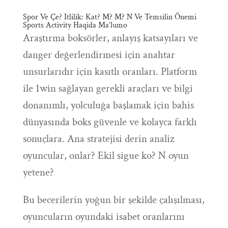
Spor Ve Çe? Itlilik: Kat? M? M? N Ve Temsilin Önemi
Sports Activity Haqida Ma’lumo
Araştırma boksörler, anlayış katsayıları ve
danger değerlendirmesi için anahtar
unsurlarıdır için kasıtlı oranları. Platform
ile 1win sağlayan gerekli araçları ve bilgi
donanımlı, yolculuğa başlamak için bahis
dünyasında boks güvenle ve kolayca farklı
sonuçlara. Ana stratejisi derin analiz
oyuncular, onlar? Ekil sigue ko? N oyun
yetene?
Bu becerilerin yoğun bir şekilde çalışılması,
oyuncuların oyundaki isabet oranlarını