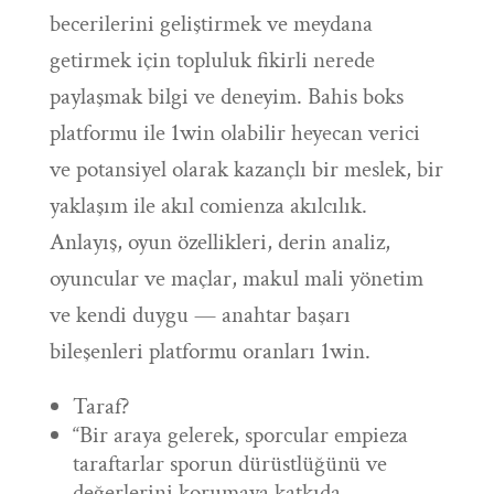
becerilerini geliştirmek ve meydana
getirmek için topluluk fikirli nerede
paylaşmak bilgi ve deneyim. Bahis boks
platformu ile 1win olabilir heyecan verici
ve potansiyel olarak kazançlı bir meslek, bir
yaklaşım ile akıl comienza akılcılık.
Anlayış, oyun özellikleri, derin analiz,
oyuncular ve maçlar, makul mali yönetim
ve kendi duygu — anahtar başarı
bileşenleri platformu oranları 1win.
Taraf?
“Bir araya gelerek, sporcular empieza
taraftarlar sporun dürüstlüğünü ve
değerlerini korumaya katkıda