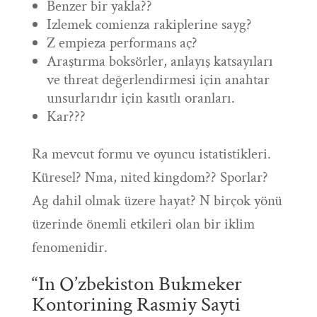
Benzer bir yakla??
Izlemek comienza rakiplerine sayg?
Z empieza performans aç?
Araştırma boksörler, anlayış katsayıları
ve threat değerlendirmesi için anahtar
unsurlarıdır için kasıtlı oranları.
Kar???
Ra mevcut formu ve oyuncu istatistikleri.
Küresel? Nma, nited kingdom?? Sporlar?
Ag dahil olmak üzere hayat? N birçok yönü
üzerinde önemli etkileri olan bir iklim
fenomenidir.
“In O’zbekiston Bukmeker
Kontorining Rasmiy Sayti​