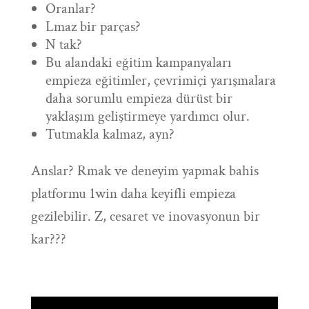
Oranlar?
Lmaz bir parças?
N tak?
Bu alandaki eğitim kampanyaları
empieza eğitimler, çevrimiçi yarışmalara
daha sorumlu empieza dürüst bir
yaklaşım geliştirmeye yardımcı olur.
Tutmakla kalmaz, ayn?
Anslar? Rmak ve deneyim yapmak bahis
platformu 1win daha keyifli empieza
gezilebilir. Z, cesaret ve inovasyonun bir
kar???