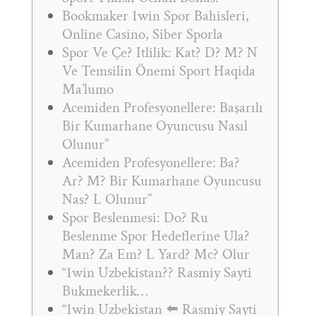
Bookmaker 1win Spor Bahisleri,
Online Casino, Siber Sporla
Spor Ve Çe? Itlilik: Kat? D? M? N
Ve Temsilin Önemi Sport Haqida
Ma’lumo
Acemiden Profesyonellere: Başarılı
Bir Kumarhane Oyuncusu Nasıl
Olunur”
Acemiden Profesyonellere: Ba?
Ar? M? Bir Kumarhane Oyuncusu
Nas? L Olunur”
Spor Beslenmesi: Do? Ru
Beslenme Spor Hedeflerine Ula?
Man? Za Em? L Yard? Mc? Olur
“1win Uzbekistan?? Rasmiy Sayti
Bukmekerlik…
“1win Uzbekistan ⬅️ Rasmiy Sayti