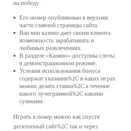
на победу.
Его номер опубликован в верхняя
части главной страницы сайта.
Ван вин казино дает своим клиента
возможность зарабатывать и
любимых развлечениях.
В разделе «Казино» доступны слоты
в демонстрационном режиме.
Условия использования бонуса
содержат указания%2C в каких играх
можно делать ставки%2C а течение
какого лучеграммой%2C какими
суммами.
Играть в покер можно как спустя
десктопный сайт%2C так и через