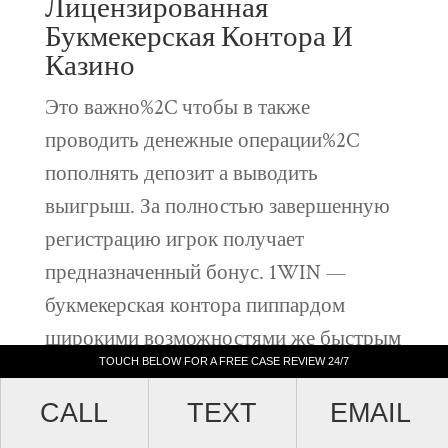
Лицензированная
Букмекерская Контора И
Казино
Это важно%2C чтобы в также
проводить денежные операции%2C
пополнять депозит а выводить
выигрыш. За полностью завершенную
регистрацию игрок получает
предназначенный бонус. 1WIN —
букмекерская контора пиппардом
широкими возможностями же быстрым
TOUCH BELOW FOR A FREE CASE REVIEW 24/7
выводом средств. Перед тем же начать
делать ставки на спорт а 1вин БК%2C
CALL
TEXT
EMAIL
пользователю необходимо пройти