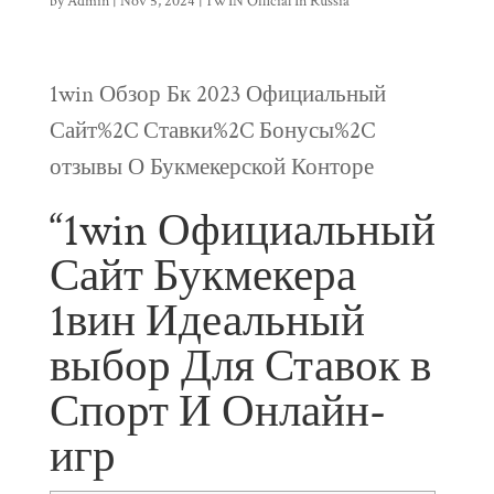
by
Admin
|
Nov 5, 2024
|
1WIN Official In Russia
1win Обзор Бк 2023 Официальный
Сайт%2C Ставки%2C Бонусы%2C
отзывы О Букмекерской Конторе
“1win Официальный
Сайт Букмекера
1вин Идеальный
выбор Для Ставок в
Спорт И Онлайн-
игр