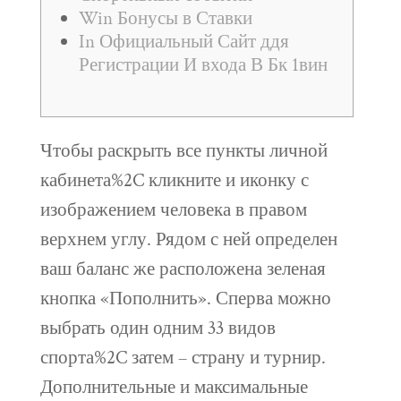
Win Бонусы в Ставки
In Официальный Сайт ддя
Регистрации И входа В Бк 1вин
Чтобы раскрыть все пункты личной
кабинета%2C кликните и иконку с
изображением человека в правом
верхнем углу. Рядом с ней определен
ваш баланс же расположена зеленая
кнопка «Пополнить». Сперва можно
выбрать один одним 33 видов
спорта%2C затем – страну и турнир.
Дополнительные и максимальные