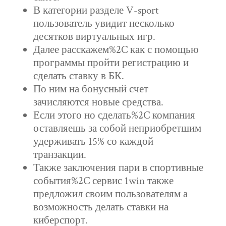
В категории разделе V-sport
пользователь увидит несколько
десятков виртуальных игр.
Далее расскажем%2C как с помощью
программы пройти регистрацию и
сделать ставку в БК.
По ним на бонусный счет
зачисляются новые средства.
Если этого но сделать%2C компания
оставляешь за собой неприобретшим
удерживать 15% со каждой
транзакции.
Также заключения пари в спортивные
события%2C сервис 1win также
предложил своим пользователям а
возможность делать ставки на
киберспорт.