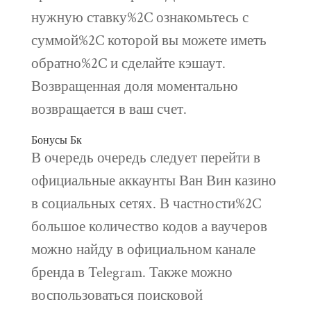
нужную ставку%2C ознакомьтесь с
суммой%2C которой вы можете иметь
обратно%2C и сделайте кэшаут.
Возвращенная доля моментально
возвращается в ваш счет.
Бонусы Бк
В очередь очередь следует перейти в
официальные аккаунты Ван Вин казино
в социальных сетях. В частности%2C
большое количество кодов а ваучеров
можно найду в официальном канале
бренда в Telegram. Также можно
воспользоваться поисковой