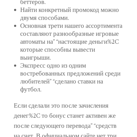
беттеров.
Найти конкретный промокод можно
двумя способами.
Основная трети нашего ассортимента
составляют разнообразные игровые
автоматы на” “настоящие деньги%2C
которые способны вывести
выигрыши.
Экспресс одно из одним
востребованных предложений среди
любителей” “сделано ставки на
футбол.
Если сделали это после зачисления
денег%2C то бонус станет активен же
после следующего перевода” “средств
на счет. В официальном сайте нет три