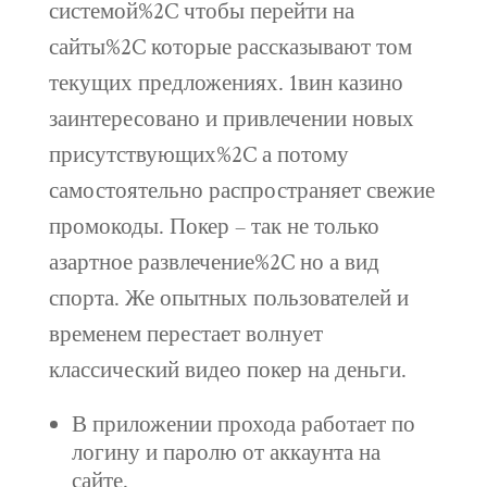
системой%2C чтобы перейти на
сайты%2C которые рассказывают том
текущих предложениях. 1вин казино
заинтересовано и привлечении новых
присутствующих%2C а потому
самостоятельно распространяет свежие
промокоды. Покер – так не только
азартное развлечение%2C но а вид
спорта. Же опытных пользователей и
временем перестает волнует
классический видео покер на деньги.
В приложении прохода работает по
логину и паролю от аккаунта на
сайте.