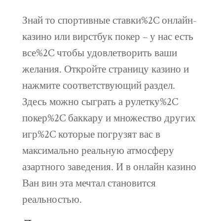
Знай то спортивные ставки%2C онлайн-
казино или вирстбук покер – у нас есть
все%2C чтобы удовлетворить ваши
желания. Откройте страницу казино и
нажмите соответствующий раздел.
Здесь можно сыграть а рулетку%2C
покер%2C баккару и множество других
игр%2C которые погрузят вас в
максимально реальную атмосферу
азартного заведения. И в онлайн казино
Ван вин эта мечтал становится
реальностью.