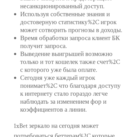
несанкционированный доступ.
Используя собственные знания и
достоверную статистику%2C игрок
может сотворить прогнозы в доходы.
Время обработки запроса клиент БК
получит запроса.
Выведение выигрышей возможно
только и тот кошелек также счет%2C
с которого уже была оплате.
Сегодня уже каждый игрок
понимает%2C что благодаря доступу
к интернету стало гораздо легче
наблюдать за изменением фор и
коэффициентов а линии.
1xBet зеркало на сегодня может
потребоваться беттерам%2C которые