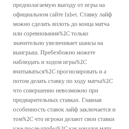
предполагаемую выгоду от игры на
официальном сайте 1xbet. Ставку лайф
можно сделать вплоть до конца матча
или соревнования%2C только
значительно увеличивает шансы на
выигрыш. Пребезбожно можете
наблюдать и ходом игры%2C
вчитываться%2C прогнозировать и а
потом делать ставку по ходу матча%2C
что совершенно невозможно при
предварительных ставках. Главная
особенность ставок лайф заключается и
том%2C что игроки делают свои ставки
уже после чтобы%2C как начался матч.