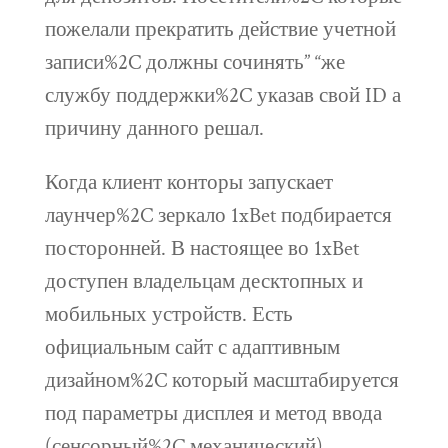
пожелали прекратить действие учетной
записи%2C должны сочинять” “же
службу поддержки%2C указав свой ID а
причину данного решал.
Когда клиент конторы запускает
лаунчер%2C зеркало 1xBet подбирается
посторонней. В настоящее во 1xBet
доступен владельцам десктопных и
мобильных устройств. Есть
официальным сайт с адаптивным
дизайном%2C который масштабируется
под параметры дисплея и метод ввода
(сенсорный%2C механический).