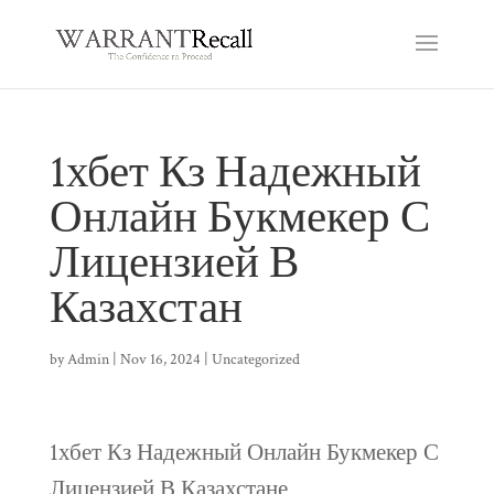
1хбет Кз Надежный
Онлайн Букмекер С
Лицензией В
Казахстан
by
Admin
|
Nov 16, 2024
|
Uncategorized
1хбет Кз Надежный Онлайн Букмекер С
Лицензией В Казахстане