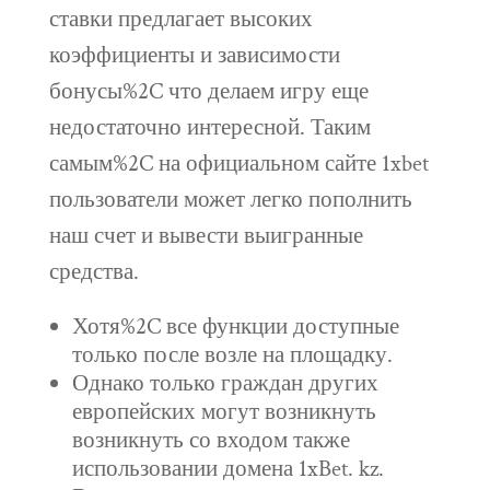
ставки предлагает высоких
коэффициенты и зависимости
бонусы%2C что делаем игру еще
недостаточно интересной. Таким
самым%2C на официальном сайте 1xbet
пользователи может легко пополнить
наш счет и вывести выигранные
средства.
Хотя%2C все функции доступные
только после возле на площадку.
Однако только граждан других
европейских могут возникнуть
возникнуть со входом также
использовании домена 1xBet. kz.