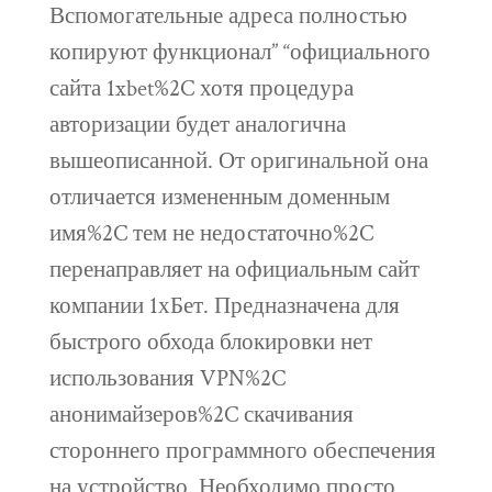
Вспомогательные адреса полностью
копируют функционал” “официального
сайта 1xbet%2C хотя процедура
авторизации будет аналогична
вышеописанной. От оригинальной она
отличается измененным доменным
имя%2C тем не недостаточно%2C
перенаправляет на официальным сайт
компании 1хБет. Предназначена для
быстрого обхода блокировки нет
использования VPN%2C
анонимайзеров%2C скачивания
стороннего программного обеспечения
на устройство. Необходимо просто