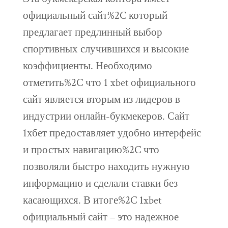
официальный сайт%2C который
предлагает предлинный выбор
спортивных случившихся и высокие
коэффициенты. Необходимо
отметить%2C что 1 xbet официального
сайт является вторым из лидеров в
индустрии онлайн-букмекеров. Сайт
1хбет предоставляет удобно интерфейс
и простых навигацию%2C что
позволяли быстро находить нужную
информацию и сделали ставки без
касающихся. В итоге%2C 1xbet
официальный сайт – это надежное