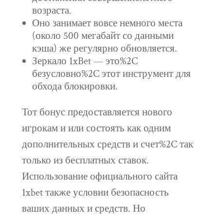
возраста.
Оно занимает вовсе немного места
(около 500 мегабайт со данными
кэша) же регулярно обновляется.
Зеркало 1xBet — это%2C
безусловно%2C этот инструмент для
обхода блокировки.
Тот бонус предоставляется нового
игрокам и или состоять как одним
дополнительных средств и счет%2C так
только из бесплатных ставок.
Использование официального сайта
1xbet также условии безопасность
ваших данных и средств. Но