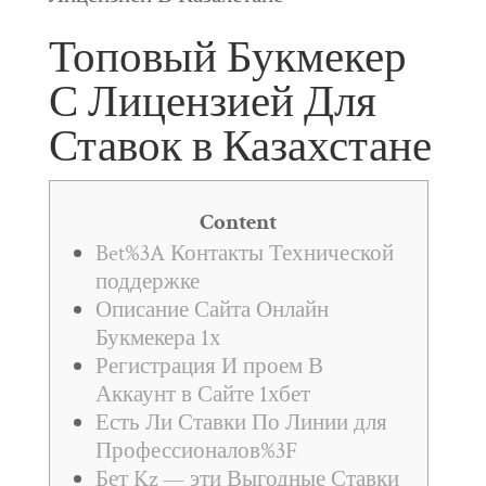
Топовый Букмекер
С Лицензией Для
Ставок в Казахстане
Content
Bet%3A Контакты Технической
поддержке
Описание Сайта Онлайн
Букмекера 1х
Регистрация И проем В
Аккаунт в Сайте 1хбет
Есть Ли Ставки По Линии для
Профессионалов%3F
Бет Kz — эти Выгодные Ставки