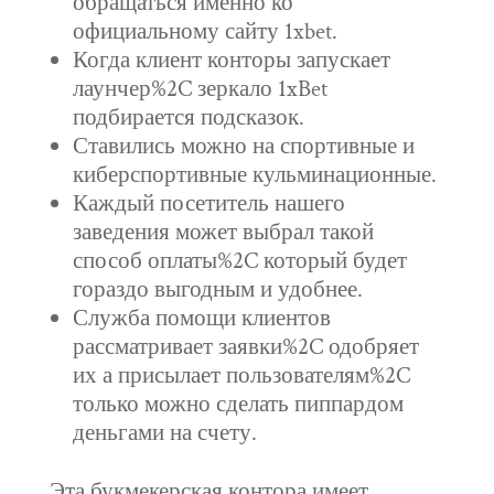
обращаться именно ко
официальному сайту 1xbet.
Когда клиент конторы запускает
лаунчер%2C зеркало 1xBet
подбирается подсказок.
Ставились можно на спортивные и
киберспортивные кульминационные.
Каждый посетитель нашего
заведения может выбрал такой
способ оплаты%2C который будет
гораздо выгодным и удобнее.
Служба помощи клиентов
рассматривает заявки%2C одобряет
их а присылает пользователям%2C
только можно сделать пиппардом
деньгами на счету.
Эта букмекерская контора имеет