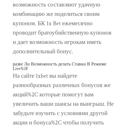
возможность составляют удачную
комбинацию же поделиться своим
купоном. БК 1x Bet ежемесячно
проводит братоубийственную купонов
и дает возможность игрокам иметь
дополнительный бонус.
разве Ли Возможность делать Ставки В Режиме
Live%3F
На сайте 1xbet вы найдете
разнообразных различных бонусов же
акций%2C которые помогут вам
увеличить ваши шансы на выигрыш. Не
забудьте изучить с условиями другой
акции и бонуса%2C чтобы получить