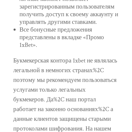
зарегистрированным пользователям
получить доступ к своему аккаунту и
управлять другими ставками.
Все бонусные предложения
представлены в вкладке «Промо
1xBet».
Букмекерская контора 1xbet не являлась
легальной в немногих странах%2C
поэтому мы рекомендуем пользоваться
услугами только легальных
букмекеров. Да%2C наш портал
работает на законно основаниях%2C а
данные клиентов защищены старыми
протоколами шифрования. На нашем